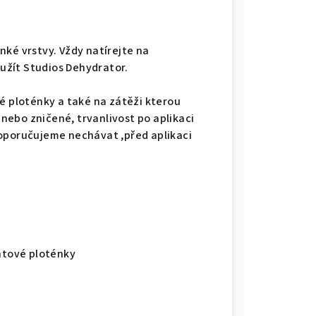
nké vrstvy. Vždy natírejte na
užít Studios Dehydrator.
é ploténky a také na zátěži kterou
ebo zničené, trvanlivost po aplikaci
doporučujeme nechávat ,před aplikaci
ehtové ploténky