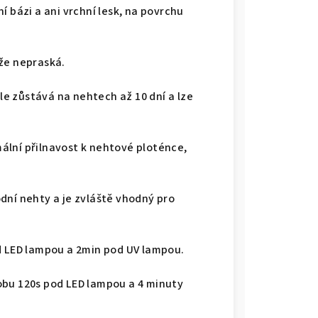
í bázi a ani vrchní lesk, na povrchu
kže nepraská.
ale zůstává na nehtech až 10 dní a lze
ální přilnavost k nehtové ploténce,
dní nehty a je zvláště vhodný pro
d LED lampou a 2min pod UV lampou.
obu 120s pod LED lampou a 4 minuty