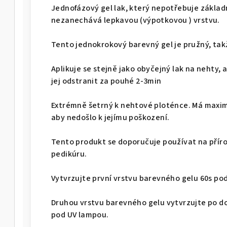
Jednofázový gel lak, který nepotřebuje základn
nezanechává lepkavou (výpotkovou ) vrstvu.
Tento jednokrokový barevný gel je pružný, ta
Aplikuje se stejně jako obyčejný lak na nehty, 
jej odstranit za pouhé 2-3min
Extrémně šetrný k nehtové ploténce. Má maxim
aby nedošlo k jejímu poškození.
Tento produkt se doporučuje používat na příro
pedikúru.
Vytvrzujte první vrstvu barevného gelu 60s po
Druhou vrstvu barevného gelu vytvrzujte po d
pod UV lampou.