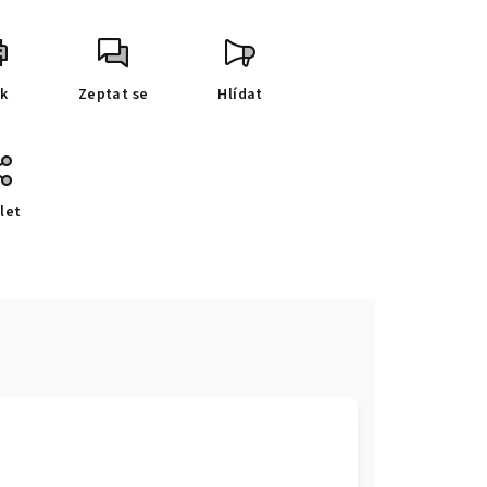
sk
Zeptat se
Hlídat
let