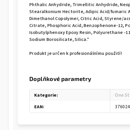
Phthalic Anhydride, Trimellitic Anhydride, Neop
Stearalkonium Hectorite, Adipic Acid/fumaric 
Dimethanol Copolymer, Citric Acid, Styrene/acr
Citrate, Phosphoric Acid, Benzophenone-12, P
Isobutylphenoxy Epoxy Resin, Polyurethane -11
Sodium Borosilicate, Silica."
Produkt je určen k profesionálnímu použití!
Doplňkové parametry
Kategorie
:
One St
EAN
:
37602