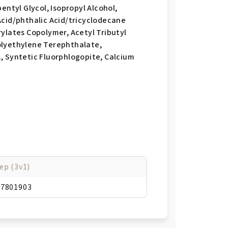
entyl Glycol, Isopropyl Alcohol,
Acid/phthalic Acid/tricyclodecane
ylates Copolymer, Acetyl Tributyl
olyethylene Terephthalate,
, Syntetic Fluorphlogopite, Calcium
ep (3v1)
47801903