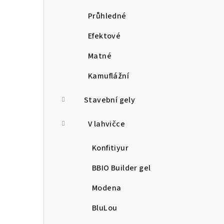
Průhledné
Efektové
Matné
Kamuflážní
Stavební gely
V lahvičce
Konfitiyur
BBIO Builder gel
Modena
BluLou