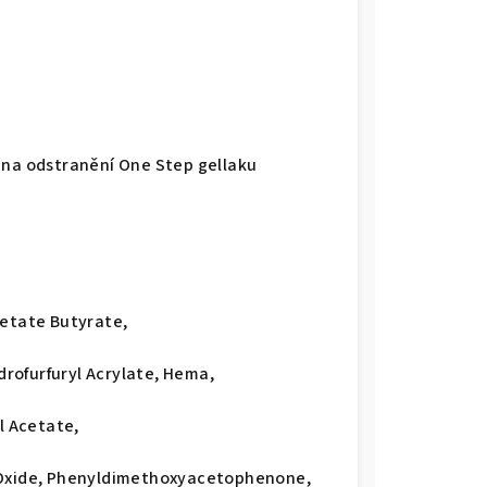
 na odstranění One Step gellaku
cetate Butyrate,
rofurfuryl Acrylate, Hema,
l Acetate,
e Oxide, Phenyldimethoxyacetophenone,