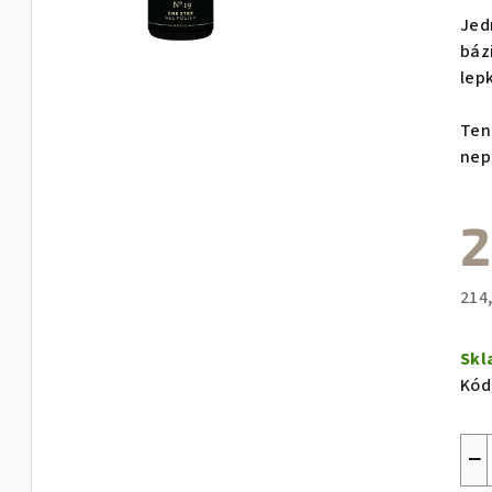
pro
Jed
je
báz
0,0
lep
z
5
Ten
hvě
nep
2
214
Měr
cen
Sk
Kód
−