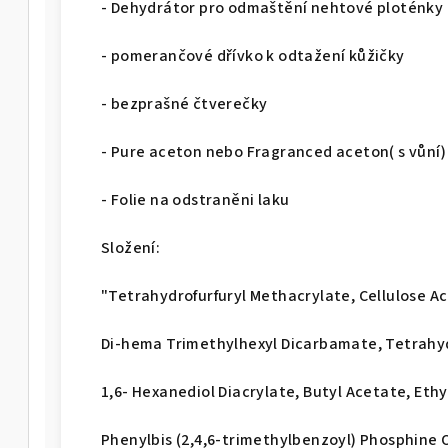
- Dehydrátor pro odmaštění nehtové ploténky
- pomerančové dřívko k odtažení kůžičky
- bezprašné čtverečky
- Pure aceton nebo Fragranced aceton( s vůní)
- Folie na odstraněni laku
Složení:
"Tetrahydrofurfuryl Methacrylate, Cellulose A
Di-hema Trimethylhexyl Dicarbamate, Tetrahyd
1,6- Hexanediol Diacrylate, Butyl Acetate, Ethy
Phenylbis (2,4,6-trimethylbenzoyl) Phosphin