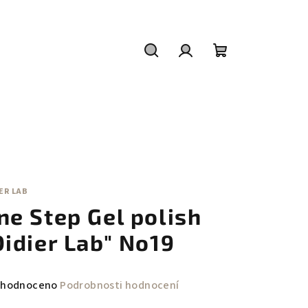
Hledat
Přihlášení
Nákupní
košík
ER LAB
ne Step Gel polish
Didier Lab" No19
měrné
hodnoceno
Podrobnosti hodnocení
nocení