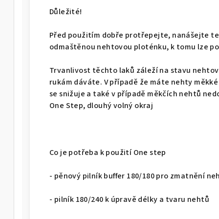
Důležité!
Před použitím dobře protřepejte, nanášejte te
odmaštěnou nehtovou ploténku, k tomu lze po
Trvanlivost těchto laků záleží na stavu nehtov
rukám dáváte. V případě že máte nehty měkké n
se snižuje a také v případě měkčích nehtů ne
One Step, dlouhý volný okraj
Co je potřeba k použití One step
- pěnový pilník buffer 180/180 pro zmatnění n
- pilník 180/240 k úpravě délky a tvaru nehtů