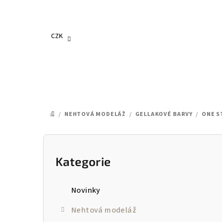
Přejít
na
obsah
CZK
/
NEHTOVÁ MODELÁŽ
/
GELLAKOVÉ BARVY
/
ONE S
DOMŮ
P
o
Kategorie
Přeskočit
kategorie
s
Novinky
t
Nehtová modeláž
r