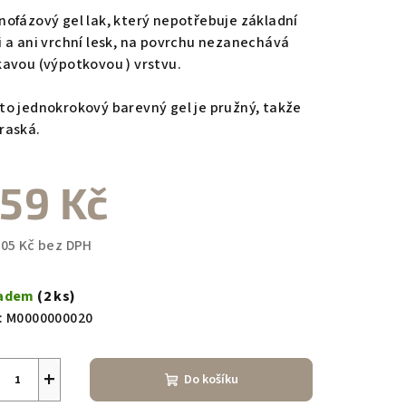
duktu
nofázový gel lak, který nepotřebuje základní
i a ani vrchní lesk, na povrchu nezanechává
kavou (výpotkovou ) vrstvu.
to jednokrokový barevný gel je pružný, takže
zdiček.
raská.
59 Kč
,05 Kč bez DPH
ná
a:
ladem
(2 ks)
:
M0000000020
+
Do košíku