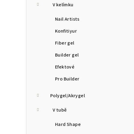
V kelímku
Nail Artists
Konfitiyur
Fiber gel
Builder gel
Efektové
Pro Builder
Polygel/Akrygel
V tubě
Hard Shape