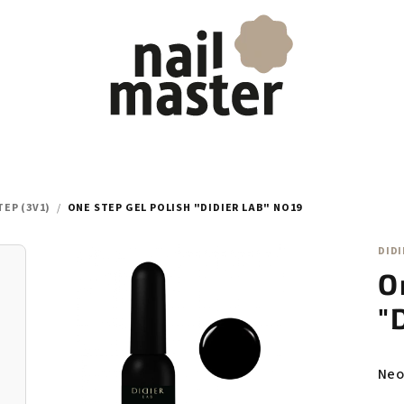
TEP (3V1)
/
ONE STEP GEL POLISH "DIDIER LAB" NO19
DIDI
O
"
Prů
Neo
hod