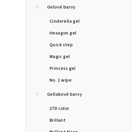
a
Gelové barvy
n
Cinderella gel
n
Hexagon gel
í
Quick step
p
Magic gel
a
Princess gel
n
No. 1 wipe
e
Gellakové barvy
l
27D color
Brillant