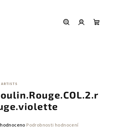
Hledat
Přihlášení
Nákupní
košík
 ARTISTS
oulin.Rouge.COL.2.r
uge.violette
měrné
hodnoceno
Podrobnosti hodnocení
nocení