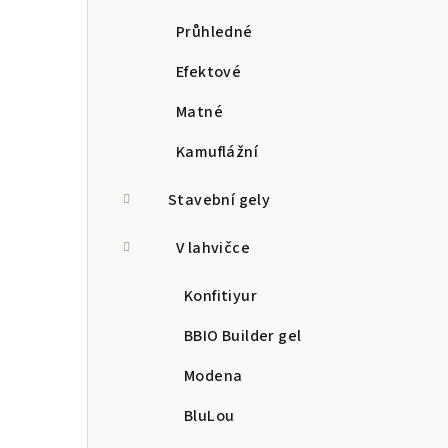
Průhledné
Efektové
Matné
Kamuflážní
Stavební gely
V lahvičce
Konfitiyur
BBIO Builder gel
Modena
BluLou