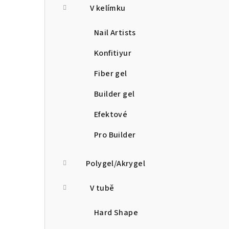
V kelímku
Nail Artists
Konfitiyur
Fiber gel
Builder gel
Efektové
Pro Builder
Polygel/Akrygel
V tubě
Hard Shape