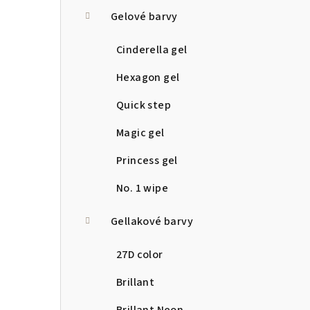
a
Gelové barvy
n
Cinderella gel
n
Hexagon gel
í
Quick step
p
Magic gel
a
Princess gel
n
No. 1 wipe
e
Gellakové barvy
l
27D color
Brillant