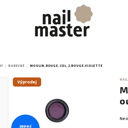
RY
/
BAREVNÉ
/
MOULIN.ROUGE.COL.2.ROUGE.VIOLETTE
NAIL
Výprodej
M
o
Prů
Neo
hod
200 Kč