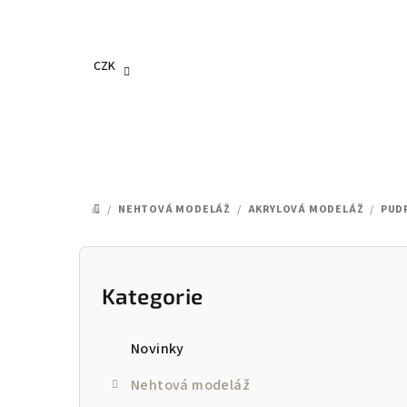
Přejít
na
obsah
CZK
/
NEHTOVÁ MODELÁŽ
/
AKRYLOVÁ MODELÁŽ
/
PUD
DOMŮ
P
o
Kategorie
Přeskočit
kategorie
s
Novinky
t
Nehtová modeláž
r