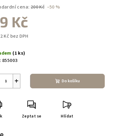
duktu
ndardní cena:
200 Kč
–50 %
9 Kč
82 Kč bez DPH
zdiček.
ná
a:
ladem
(1 ks)
:
855003
+
Do košíku
sk
Zeptat se
Hlídat