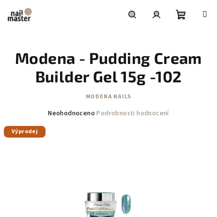
Přejít
na
obsah
Nákupní
Hledat
Přihlášení
Modena - Pudding Cream
košík
Builder Gel 15g -102
MODENA NAILS
Průměrné
Neohodnoceno
Podrobnosti hodnocení
hodnocení
Výprodej
produktu
je
0,0
z
5
hvězdiček.