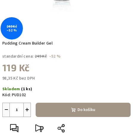
249 Kč
–52 %
Pudding Cream Builder Gel
standardní cena:
249 Kč
–52 %
119 Kč
98,35 Kč bez DPH
Měrná
Skladem
(1 ks)
cena:
Kód:
PUD102
−
+
Do košíku