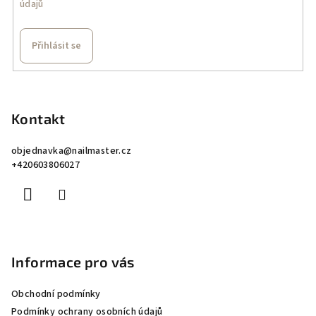
údajů
Přihlásit se
Z
á
p
Kontakt
a
objednavka
@
nailmaster.cz
t
+420603806027
í
Informace pro vás
Obchodní podmínky
Podmínky ochrany osobních údajů