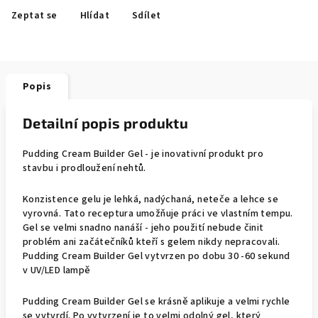
Zeptat se
Hlídat
Sdílet
Popis
Detailní popis produktu
Pudding Cream Builder Gel - je inovativní produkt pro
stavbu i prodloužení nehtů.
Konzistence gelu je lehká, nadýchaná, neteče a lehce se
vyrovná. Tato receptura umožňuje práci ve vlastním tempu.
Gel se velmi snadno nanáší - jeho použití nebude činit
problém ani začátečníků kteří s gelem nikdy nepracovali.
Pudding Cream Builder Gel vytvrzen po dobu 30 -60 sekund
v UV/LED lampě
Pudding Cream Builder Gel se krásně aplikuje a velmi rychle
se vytvrdí. Po vytvrzení je to velmi odolný gel, který