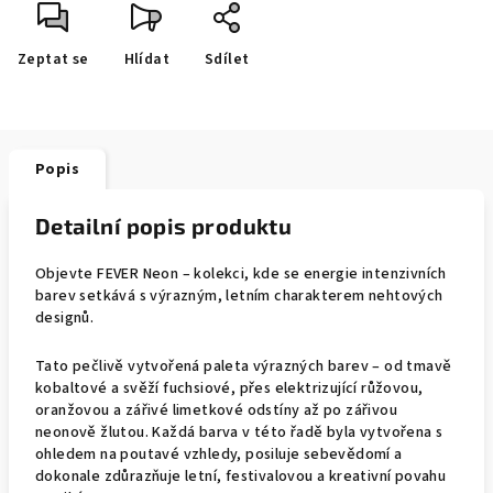
Zeptat se
Hlídat
Sdílet
Popis
Detailní popis produktu
Objevte FEVER Neon – kolekci, kde se energie intenzivních
barev setkává s výrazným, letním charakterem nehtových
designů.
Tato pečlivě vytvořená paleta výrazných barev – od tmavě
kobaltové a svěží fuchsiové, přes elektrizující růžovou,
oranžovou a zářivé limetkové odstíny až po zářivou
neonově žlutou. Každá barva v této řadě byla vytvořena s
ohledem na poutavé vzhledy, posiluje sebevědomí a
dokonale zdůrazňuje letní, festivalovou a kreativní povahu