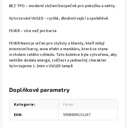
BEZ TPO – moderní složení bezpečné pro pokožku a nehty.
Vytvrzování UV/LED – rychlé, dlouhotrvající a spolehlivé.
FEVER – více než jen barva
FEVER Neon je určen pro stylisty a klienty, kteří milují
intenzivní barvy, wow efekt a manikúru, která se stane
vrcholem celého vzhledu. Tato kolekce byla vytvořena, aby
nehtům dodala energii, svěžest a jedinečný charakter.
Vytvrzujeme 1-2min v UV/LED lampě
Doplňkové parametry
Kategorie
:
Fever
EAN
:
5906609131167