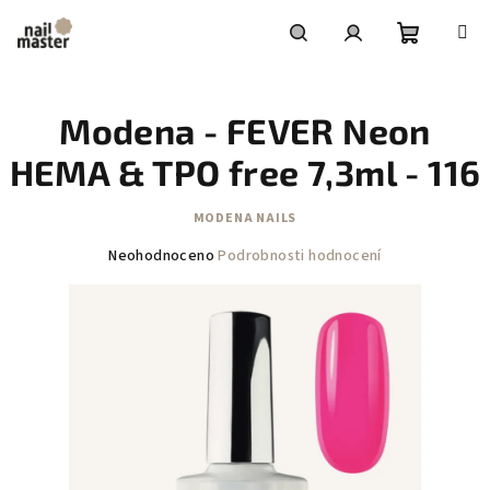
Přejít
na
obsah
Nákupní
Hledat
Přihlášení
Modena - FEVER Neon
košík
HEMA & TPO free 7,3ml - 116
MODENA NAILS
Průměrné
Neohodnoceno
Podrobnosti hodnocení
hodnocení
produktu
je
0,0
z
5
hvězdiček.