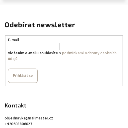
Odebírat newsletter
E-mail
Vložením e-mailu souhlasíte s
podmínkami ochrany osobních
údajů
Přihlásit se
Z
á
p
Kontakt
a
objednavka
@
nailmaster.cz
t
+420603806027