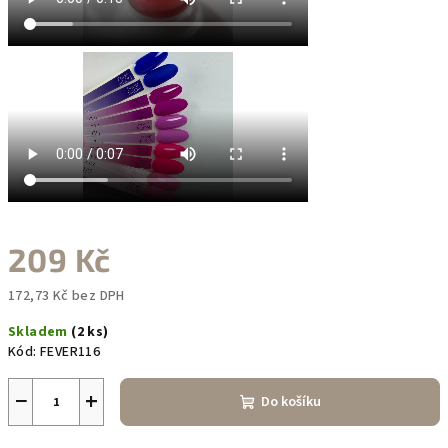
209 Kč
172,73 Kč bez DPH
Měrná
Skladem
(2 ks)
cena:
Kód:
FEVER116
−
+
Do košíku