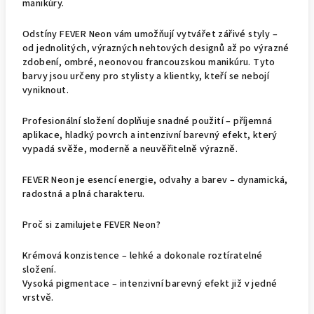
manikúry.
Odstíny FEVER Neon vám umožňují vytvářet zářivé styly –
od jednolitých, výrazných nehtových designů až po výrazné
zdobení, ombré, neonovou francouzskou manikúru. Tyto
barvy jsou určeny pro stylisty a klientky, kteří se nebojí
vyniknout.
Profesionální složení doplňuje snadné použití – příjemná
aplikace, hladký povrch a intenzivní barevný efekt, který
vypadá svěže, moderně a neuvěřitelně výrazně.
FEVER Neon je esencí energie, odvahy a barev – dynamická,
radostná a plná charakteru.
Proč si zamilujete FEVER Neon?
Krémová konzistence – lehké a dokonale roztíratelné
složení.
Vysoká pigmentace – intenzivní barevný efekt již v jedné
vrstvě.