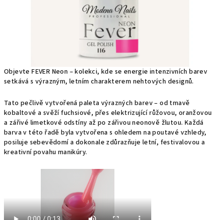
Objevte FEVER Neon – kolekci, kde se energie intenzivních barev
setkává s výrazným, letním charakterem nehtových designů.
Tato pečlivě vytvořená paleta výrazných barev – od tmavě
kobaltové a svěží fuchsiové, přes elektrizující růžovou, oranžovou
a zářivé limetkové odstíny až po zářivou neonově žlutou. Každá
barva v této řadě byla vytvořena s ohledem na poutavé vzhledy,
posiluje sebevědomí a dokonale zdůrazňuje letní, festivalovou a
kreativní povahu manikúry.