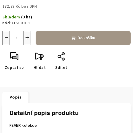
172,73 Kč bez DPH
Měrná
Skladem
(3 ks)
cena:
Kód:
FEVER108
−
+
Do košíku
Zeptat se
Hlídat
Sdílet
Popis
Detailní popis produktu
FEVER kolekce