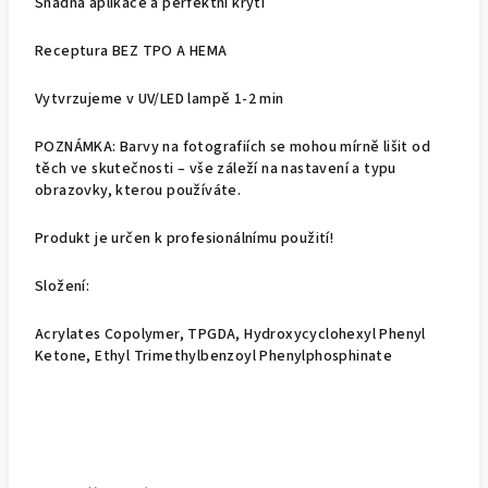
Snadná aplikace a perfektní krytí
Receptura BEZ TPO A HEMA
Vytvrzujeme v UV/LED lampě 1-2 min
POZNÁMKA: Barvy na fotografiích se mohou mírně lišit od
těch ve skutečnosti – vše záleží na nastavení a typu
obrazovky, kterou používáte.
Produkt je určen k profesionálnímu použití!
Složení:
Acrylates Copolymer, TPGDA, Hydroxycyclohexyl Phenyl
Ketone, Ethyl Trimethylbenzoyl Phenylphosphinate