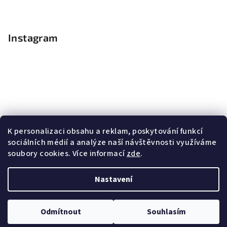
Instagram
K personalizaci obsahu a reklam, poskytování funkcí
sociálních médií a analýze naší návštěvnosti využíváme
soubory cookies. Více informací
zde
.
Sledovat na Instagramu
Nastavení
Copyright 2026
Nail Master
. Všechna práva vyhrazena.
Upravit nastavení cookies
Odmítnout
Souhlasím
Vytvořil Shoptet