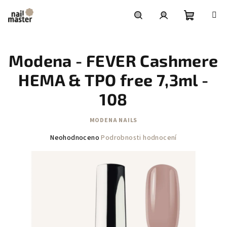
Přejít
na
obsah
Nákupní
Hledat
Přihlášení
Modena - FEVER Cashmere
košík
HEMA & TPO free 7,3ml -
108
MODENA NAILS
Průměrné
Neohodnoceno
Podrobnosti hodnocení
hodnocení
produktu
je
0,0
z
5
hvězdiček.