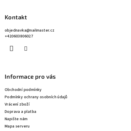
Z
á
p
Kontakt
a
objednavka
@
nailmaster.cz
t
+420603806027
í
Informace pro vás
Obchodní podmínky
Podmínky ochrany osobních údajů
Vrácení zboží
Doprava a platba
Napište nám
Mapa serveru