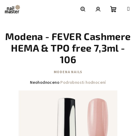
Přejít
na
obsah
Nákupní
Hledat
Přihlášení
Modena - FEVER Cashmere
košík
HEMA & TPO free 7,3ml -
106
MODENA NAILS
Průměrné
Neohodnoceno
Podrobnosti hodnocení
hodnocení
produktu
je
0,0
z
5
hvězdiček.