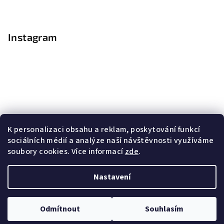
Instagram
K personalizaci obsahu a reklam, poskytování funkcí
sociálních médií a analýze naší návštěvnosti využíváme
soubory cookies. Více informací
zde
.
Sledovat na Instagramu
Nastavení
Copyright 2026
Nail Master
. Všechna práva vyhrazena.
Upravit nastavení cookies
Odmítnout
Souhlasím
Vytvořil Shoptet