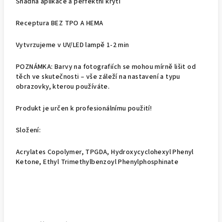
Snadná aplikace a perfektní krytí
Receptura BEZ TPO A HEMA
Vytvrzujeme v UV/LED lampě 1-2 min
POZNÁMKA: Barvy na fotografiích se mohou mírně lišit od
těch ve skutečnosti – vše záleží na nastavení a typu
obrazovky, kterou používáte.
Produkt je určen k profesionálnímu použití!
Složení:
Acrylates Copolymer, TPGDA, Hydroxycyclohexyl Phenyl
Ketone, Ethyl Trimethylbenzoyl Phenylphosphinate