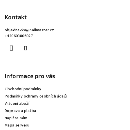
Z
á
p
Kontakt
a
objednavka
@
nailmaster.cz
t
+420603806027
í
Informace pro vás
Obchodní podmínky
Podmínky ochrany osobních údajů
Vrácení zboží
Doprava a platba
Napište nám
Mapa serveru