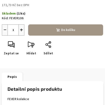
172,73 Kč bez DPH
Měrná
Skladem
(1 ks)
cena:
Kód:
FEVER106
−
+
Do košíku
Zeptat se
Hlídat
Sdílet
Popis
Detailní popis produktu
FEVER kolekce