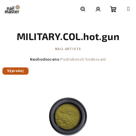
Přejít
na
obsah
Nákupní
Hledat
Přihlášení
MILITARY.COL.hot.gun
košík
NAIL ARTISTS
Průměrné
Neohodnoceno
Podrobnosti hodnocení
hodnocení
Výprodej
produktu
je
0,0
z
5
hvězdiček.