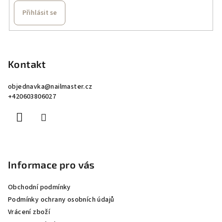
Přihlásit se
Z
á
p
Kontakt
a
objednavka
@
nailmaster.cz
t
+420603806027
í
Informace pro vás
Obchodní podmínky
Podmínky ochrany osobních údajů
Vrácení zboží