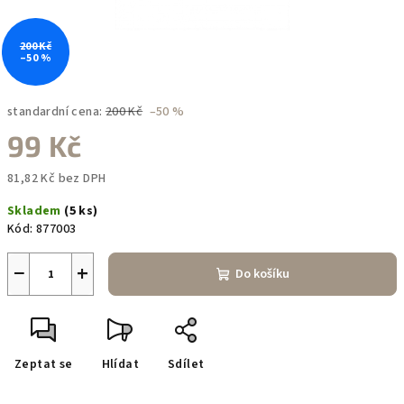
200 Kč
–50 %
standardní cena:
200 Kč
–50 %
99 Kč
81,82 Kč bez DPH
Měrná
Skladem
(5 ks)
cena:
Kód:
877003
−
+
Do košíku
Zeptat se
Hlídat
Sdílet