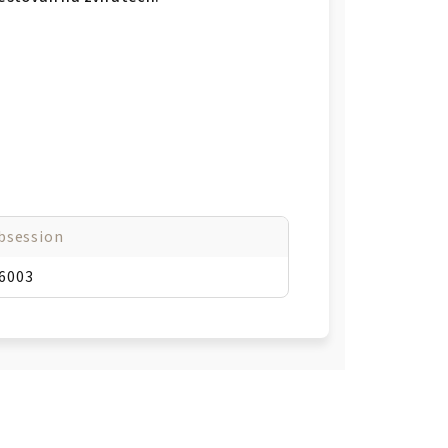
bsession
6003