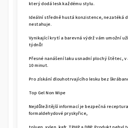
který dodá lesk každému stylu.
Ideální středně hustá konzistence, nezatéká 
nestahuje.
Vynikající krytí a barevná výdrž vám umožní u
týdnů!
Přesné nanášení laku usnadní plochý štětec, v
10 minut.
Pro získání dlouhotrvajícího lesku bez škrába
Top Gel Non Wipe
Nejdůležitější informací je bezpečná receptur
formaldehydové pryskyřice,
toluen, xylen, kafr, TPHP a DBP. Produkt nebyl 