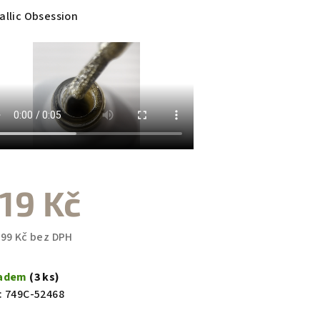
duktu
allic Obsession
zdiček.
19 Kč
,99 Kč bez DPH
ná
a:
ladem
(3 ks)
:
749C-52468