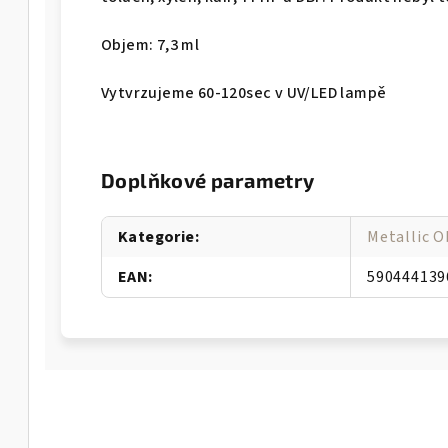
Objem: 7,3 ml
Vytvrzujeme 60-120sec v UV/LED lampě
Doplňkové parametry
Kategorie
:
Metallic O
EAN
:
590444139