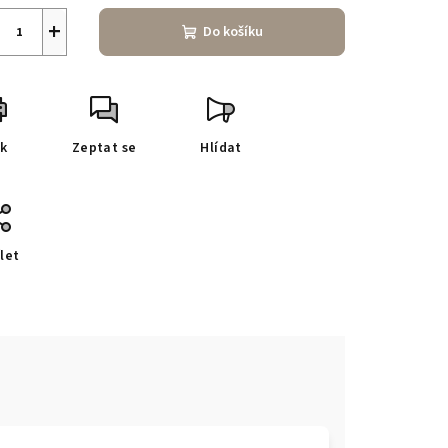
+
Do košíku
sk
Zeptat se
Hlídat
let