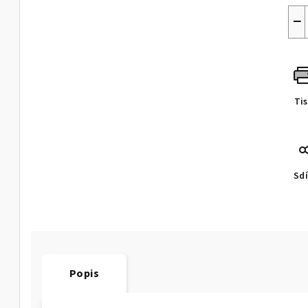
−
Ti
Sdí
Popis