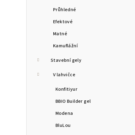
Průhledné
Efektové
Matné
Kamuflážní
Stavební gely
V lahvičce
Konfitiyur
BBIO Builder gel
Modena
BluLou