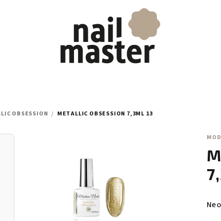
LIC OBSESSION
/
METALLIC OBSESSION 7,3ML 13
MOD
M
7
Prů
Neo
hod