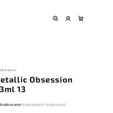
Hledat
Přihlášení
Nákupní
košík
ENA NAILS
etallic Obsession
,3ml 13
měrné
hodnoceno
Podrobnosti hodnocení
nocení