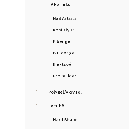
V kelímku
Nail Artists
Konfitiyur
Fiber gel
Builder gel
Efektové
Pro Builder
Polygel/Akrygel
V tubě
Hard Shape