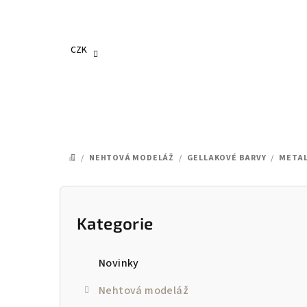
Přejít
na
obsah
CZK
/
NEHTOVÁ MODELÁŽ
/
GELLAKOVÉ BARVY
/
METAL
DOMŮ
P
o
Kategorie
Přeskočit
kategorie
s
Novinky
t
Nehtová modeláž
r