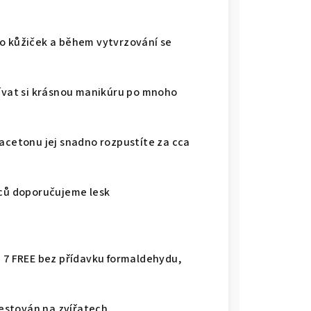
do kůžiček a během vytvrzování se
žívat si krásnou manikúru po mnoho
 acetonu jej snadno rozpustíte za cca
nců doporučujeme lesk
a 7 FREE bez přídavku formaldehydu,
testován na zvířatech.