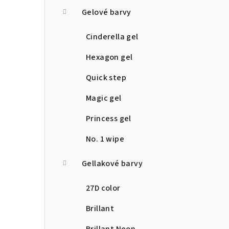
a
Gelové barvy
n
Cinderella gel
n
Hexagon gel
í
Quick step
p
Magic gel
a
Princess gel
n
No. 1 wipe
e
Gellakové barvy
l
27D color
Brillant