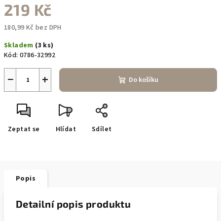
219 Kč
180,99 Kč bez DPH
Měrná
Skladem
(3 ks)
cena:
Kód:
0786-32992
−
+
Do košíku
Zeptat se
Hlídat
Sdílet
Popis
Detailní popis produktu