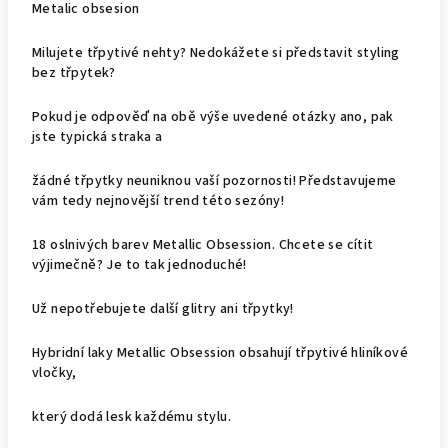
Metalic obsesion
Milujete třpytivé nehty? Nedokážete si představit styling
bez třpytek?
Pokud je odpověď na obě výše uvedené otázky ano, pak
jste typická straka a
žádné třpytky neuniknou vaší pozornosti! Představujeme
vám tedy nejnovější trend této sezóny!
18 oslnivých barev Metallic Obsession. Chcete se cítit
výjimečně? Je to tak jednoduché!
Už nepotřebujete další glitry ani třpytky!
Hybridní laky Metallic Obsession obsahují třpytivé hliníkové
vločky,
který dodá lesk každému stylu.