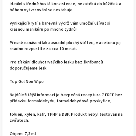
Ideální středně hustá konzistence, nezatéká do kůžiček a
během vytvrzování se nestahuje.
Vynikající krytí a barevná výdrž vám umožní užívat si
krásnou manikúru po mnoho týdnů!
Přesné nanášení laku usnadní plochý štětec, v acetonu jej
snadno rozpustíte za cca 10 minut.
Pro získání dlouhotrvajícího lesku bez škrábanců
doporučujeme lesk
Top Gel Non Wipe
Nejdůležitější informací je bezpečná receptura 7 FREE bez
přídavku formaldehydu, formaldehydové pryskyřice,
toluen, xylen, kafr, TPHP a DBP. Produkt nebyl testován na
zvířatech.
Objem: 7,3 ml