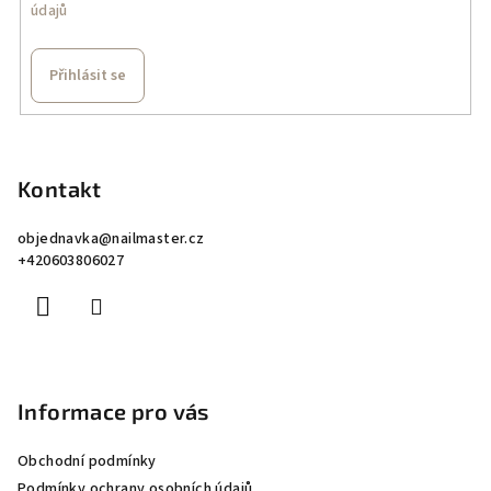
údajů
Přihlásit se
Z
á
p
Kontakt
a
objednavka
@
nailmaster.cz
t
+420603806027
í
Informace pro vás
Obchodní podmínky
Podmínky ochrany osobních údajů