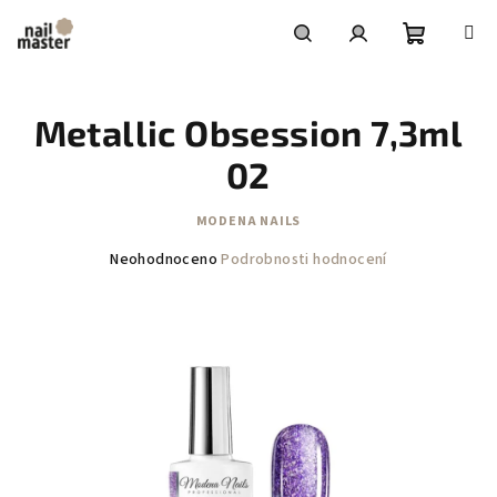
Přejít
na
obsah
Nákupní
Hledat
Přihlášení
Metallic Obsession 7,3ml
košík
02
MODENA NAILS
Průměrné
Neohodnoceno
Podrobnosti hodnocení
hodnocení
produktu
je
0,0
z
5
hvězdiček.