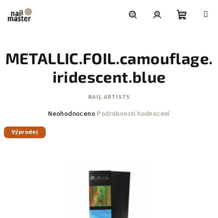
Přejít
na
obsah
Nákupní
Hledat
Přihlášení
METALLIC.FOIL.camouflage.
košík
iridescent.blue
NAIL ARTISTS
Průměrné
Neohodnoceno
Podrobnosti hodnocení
hodnocení
Výprodej
produktu
je
0,0
z
5
hvězdiček.