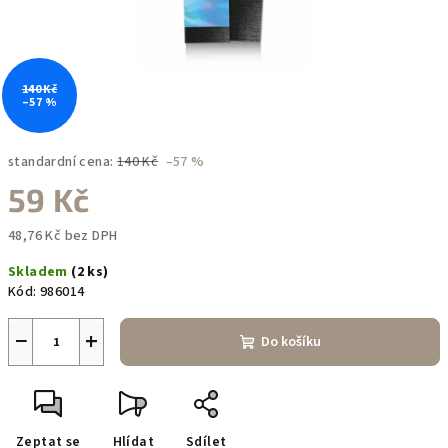
140 Kč
–57 %
standardní cena:
140 Kč
–57 %
59 Kč
48,76 Kč bez DPH
Měrná
Skladem
(2 ks)
cena:
Kód:
986014
−
+
Do košíku
Zeptat se
Hlídat
Sdílet