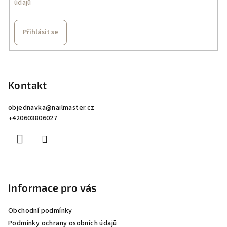
údajů
Přihlásit se
Z
á
p
Kontakt
a
objednavka
@
nailmaster.cz
t
+420603806027
í
Informace pro vás
Obchodní podmínky
Podmínky ochrany osobních údajů