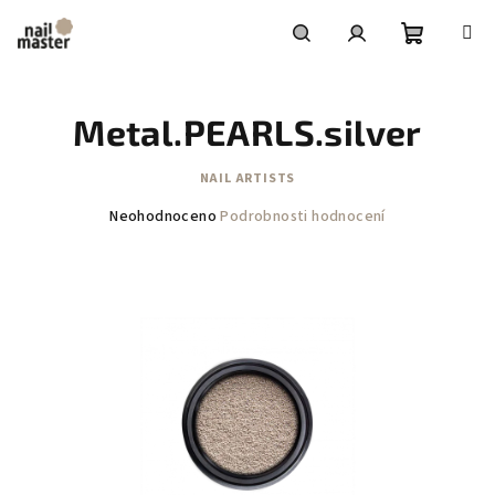
Přejít
na
obsah
Nákupní
Hledat
Přihlášení
Metal.PEARLS.silver
košík
NAIL ARTISTS
Průměrné
Neohodnoceno
Podrobnosti hodnocení
hodnocení
produktu
je
0,0
z
5
hvězdiček.