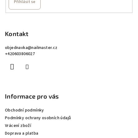
Přihlásit se
Z
á
p
Kontakt
a
objednavka
@
nailmaster.cz
t
+420603806027
í
Informace pro vás
Obchodní podmínky
Podmínky ochrany osobních údajů
Vrácení zboží
Doprava a platba