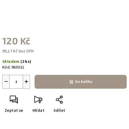
120 Kč
99,17 Kč bez DPH
Měrná
Skladem
(2 ks)
cena:
Kód:
965021
−
+
Do košíku
Zeptat se
Hlídat
Sdílet