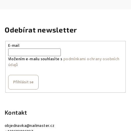
Odebírat newsletter
E-mail
Vložením e-mailu souhlasíte s
podmínkami ochrany osobních
údajů
Přihlásit se
Z
á
p
Kontakt
a
objednavka
@
nailmaster.cz
t