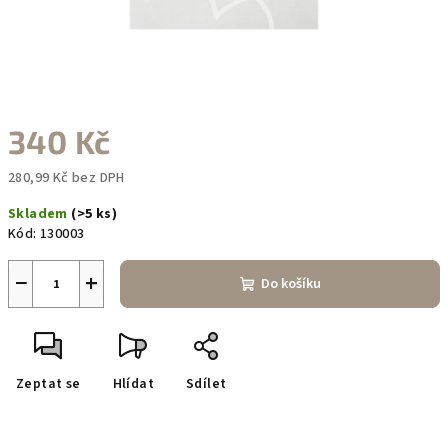
340 Kč
280,99 Kč bez DPH
Měrná
Skladem
(>5 ks)
cena:
Kód:
130003
−
+
Do košíku
Zeptat se
Hlídat
Sdílet