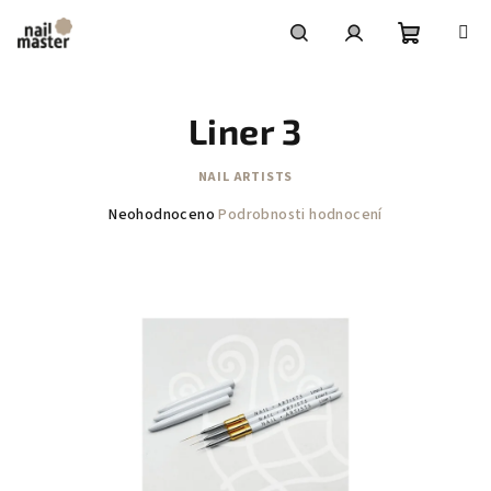
Přejít
na
obsah
Nákupní
Hledat
Přihlášení
Liner 3
košík
NAIL ARTISTS
Průměrné
Neohodnoceno
Podrobnosti hodnocení
hodnocení
produktu
je
0,0
z
5
hvězdiček.