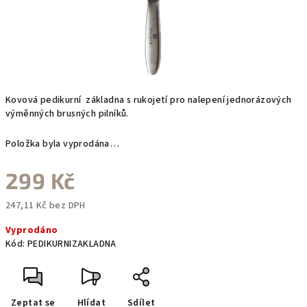
Kovová pedikurní základna s rukojetí pro nalepení jednorázových
výměnných brusných pilníků.
Položka byla vyprodána…
299 Kč
247,11 Kč bez DPH
Měrná
Vyprodáno
cena:
Kód:
PEDIKURNIZAKLADNA
Zeptat se
Hlídat
Sdílet