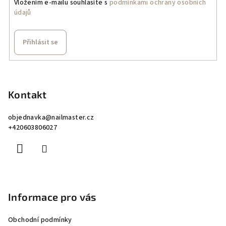
Vložením e-mailu souhlasíte s
podmínkami ochrany osobních
údajů
Přihlásit se
Z
á
p
Kontakt
a
objednavka
@
nailmaster.cz
t
+420603806027
í
Informace pro vás
Obchodní podmínky