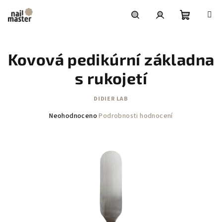
Přejít
na
obsah
Nákupní
Hledat
Přihlášení
Kovová pedikúrní základna
košík
s rukojetí
DIDIER LAB
Průměrné
Neohodnoceno
Podrobnosti hodnocení
hodnocení
produktu
je
0,0
z
5
hvězdiček.