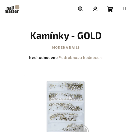
Přejít
na
obsah
Nákupní
Hledat
Přihlášení
Kamínky - GOLD
košík
MODENA NAILS
Průměrné
Neohodnoceno
Podrobnosti hodnocení
hodnocení
produktu
je
0,0
z
5
hvězdiček.