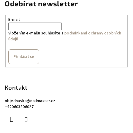
Odebírat newsletter
E-mail
Vložením e-mailu souhlasíte s
podmínkami ochrany osobních
údajů
Přihlásit se
Z
á
p
Kontakt
a
objednavka
@
nailmaster.cz
t
+420603806027
í