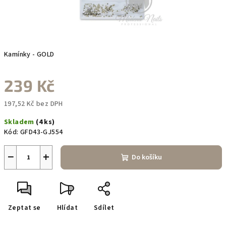
Kamínky - GOLD
239 Kč
197,52 Kč bez DPH
Měrná
Skladem
(4 ks)
cena:
Kód:
GFD43-GJ554
−
+
Do košíku
Zeptat se
Hlídat
Sdílet