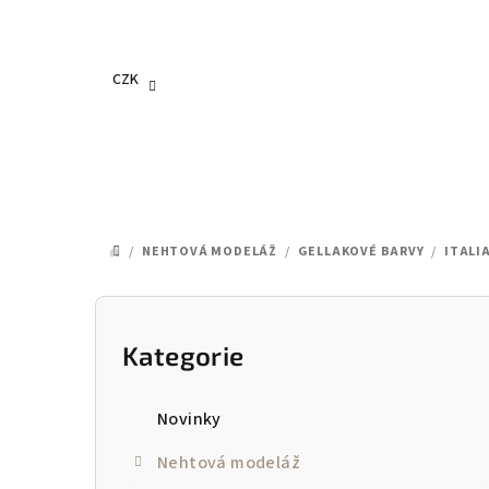
Přejít
na
obsah
CZK
/
NEHTOVÁ MODELÁŽ
/
GELLAKOVÉ BARVY
/
ITALI
DOMŮ
P
o
Kategorie
Přeskočit
kategorie
s
Novinky
t
Nehtová modeláž
r