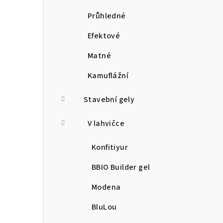
Průhledné
Efektové
Matné
Kamuflážní
Stavební gely
V lahvičce
Konfitiyur
BBIO Builder gel
Modena
BluLou