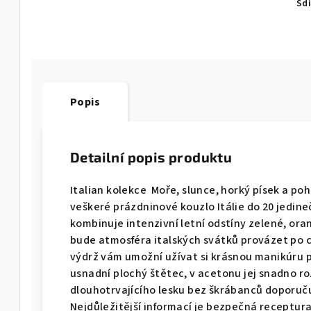
Sdí
Popis
Detailní popis produktu
Italian kolekce Moře, slunce, horký písek a po
veškeré prázdninové kouzlo Itálie do 20 jedine
kombinuje intenzivní letní odstíny zelené, ora
bude atmosféra italských svátků provázet po ce
výdrž vám umožní užívat si krásnou manikúru 
usnadní plochý štětec, v acetonu jej snadno ro
dlouhotrvajícího lesku bez škrábanců doporuč
Nejdůležitější informací je bezpečná receptur