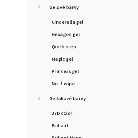
a
Gelové barvy
n
Cinderella gel
n
Hexagon gel
í
Quick step
p
Magic gel
a
Princess gel
n
No. 1 wipe
e
Gellakové barvy
l
27D color
Brillant