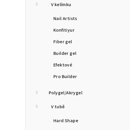
V kelímku
Nail Artists
Konfitiyur
Fiber gel
Builder gel
Efektové
Pro Builder
Polygel/Akrygel
V tubě
Hard Shape