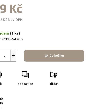
9 Kč
82 Kč bez DPH
zdiček.
ná
a:
ladem
(1 ks)
:
2CDB-5476D
+
Do košíku
sk
Zeptat se
Hlídat