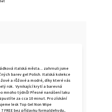
let
hádková italská města... zahrnuli jsme
čných barev gel Polish. Italská kolekce
nžové a růžové a modré, díky které vás
lý rok. Vynikající krytí a barevná
po mnoho týdnů! Přesné nanášení laku
zpustíte za cca 10 minut. Pro získání
ujeme lesk Top Gel Non Wipe
a 7 FREE bez přídavku formaldehydu,