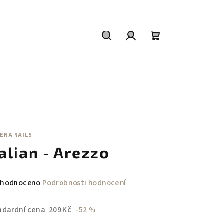
Hledat
Přihlášení
Nákupní
košík
ENA NAILS
talian - Arezzo
měrné
hodnoceno
Podrobnosti hodnocení
nocení
duktu
ndardní cena:
209 Kč
–52 %