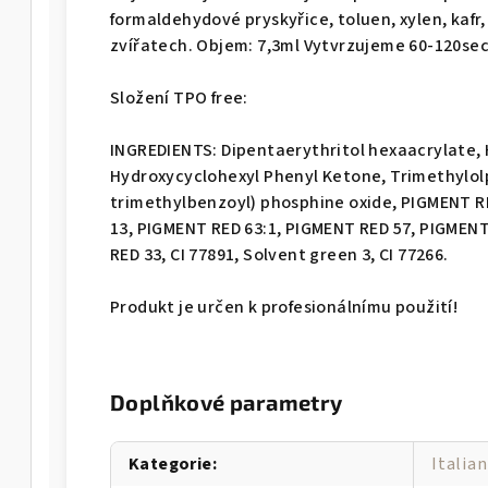
formaldehydové pryskyřice, toluen, xylen, kafr
zvířatech. Objem: 7,3ml Vytvrzujeme 60-120se
Složení TPO free:
INGREDIENTS: Dipentaerythritol hexaacrylate,
Hydroxycyclohexyl Phenyl Ketone, Trimethylolpr
trimethylbenzoyl) phosphine oxide, PIGMENT R
13, PIGMENT RED 63:1, PIGMENT RED 57, PIGME
RED 33, CI 77891, Solvent green 3, CI 77266.
Produkt je určen k profesionálnímu použití!
Doplňkové parametry
Kategorie
:
Italian