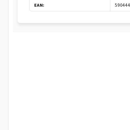
EAN
:
59044