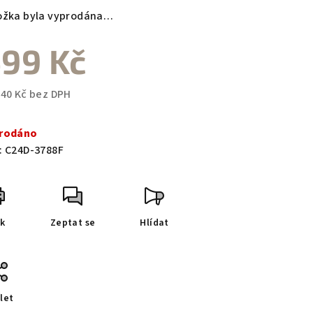
duktu
ožka byla vyprodána…
99 Kč
zdiček.
,40 Kč bez DPH
ná
a:
rodáno
:
C24D-3788F
sk
Zeptat se
Hlídat
let