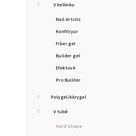
V kelímku
Nail Artists
Konfitiyur
Fiber gel
Builder gel
Efektové
Pro Builder
Polygel/Akrygel
V tubě
Hard Shape