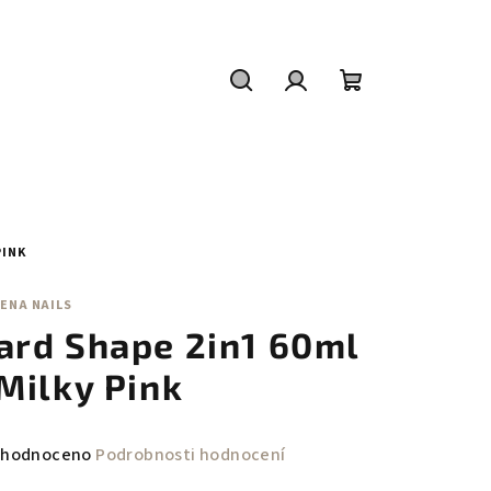
Hledat
Přihlášení
Nákupní
košík
PINK
ENA NAILS
ard Shape 2in1 60ml
 Milky Pink
měrné
hodnoceno
Podrobnosti hodnocení
nocení