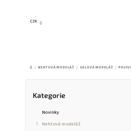
Přejít
na
obsah
CZK
/
NEHTOVÁ MODELÁŽ
/
GELOVÁ MODELÁŽ
/
POLYG
DOMŮ
P
o
Kategorie
Přeskočit
kategorie
s
Novinky
t
Nehtová modeláž
r