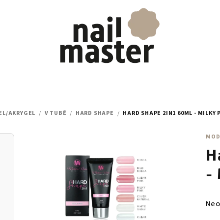
EL/AKRYGEL
/
V TUBĚ
/
HARD SHAPE
/
HARD SHAPE 2IN1 60ML - MILKY 
MOD
H
-
Prů
Neo
hod