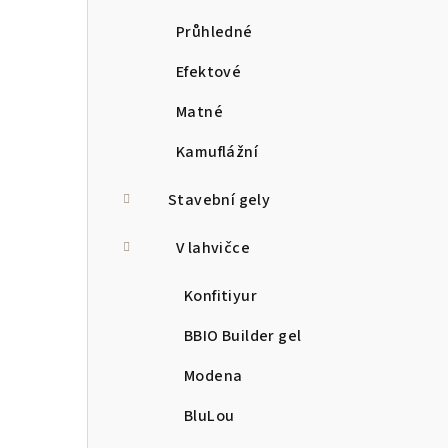
Průhledné
Efektové
Matné
Kamuflážní
Stavební gely
V lahvičce
Konfitiyur
BBIO Builder gel
Modena
BluLou