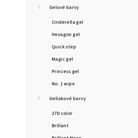
a
Gelové barvy
n
Cinderella gel
n
Hexagon gel
í
Quick step
p
Magic gel
a
Princess gel
n
No. 1 wipe
e
Gellakové barvy
l
27D color
Brillant