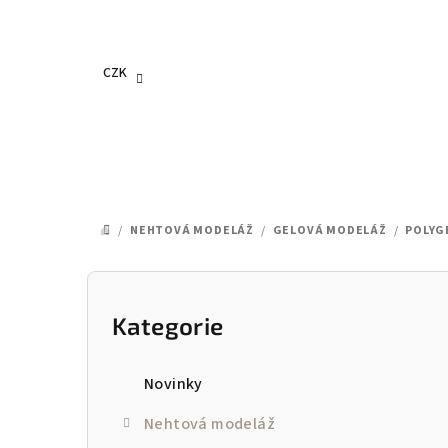
Přejít
na
obsah
CZK
/
NEHTOVÁ MODELÁŽ
/
GELOVÁ MODELÁŽ
/
POLYG
DOMŮ
P
o
Kategorie
Přeskočit
kategorie
s
Novinky
t
Nehtová modeláž
r