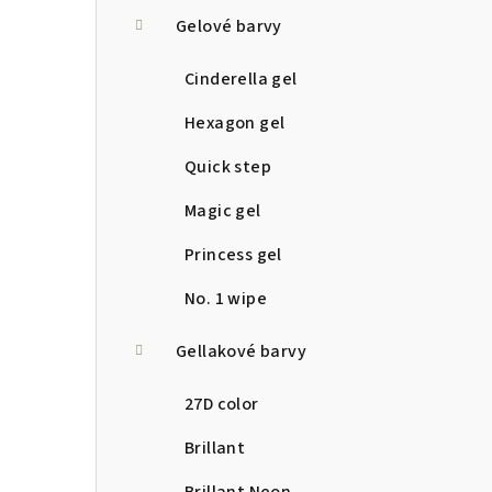
a
Gelové barvy
n
Cinderella gel
n
Hexagon gel
í
Quick step
p
Magic gel
a
Princess gel
n
No. 1 wipe
e
Gellakové barvy
l
27D color
Brillant