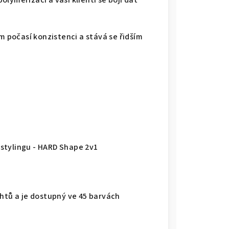
polymerizaci a vaši klienti se bojí dát
m počasí konzistenci a stává se řidším
stylingu - HARD Shape 2v1
htů a je dostupný ve 45 barvách