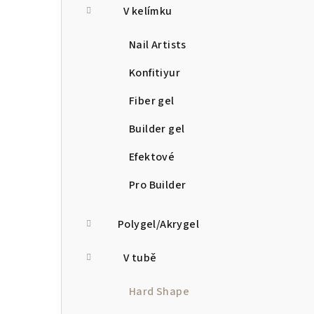
V kelímku
Nail Artists
Konfitiyur
Fiber gel
Builder gel
Efektové
Pro Builder
Polygel/Akrygel
V tubě
Hard Shape