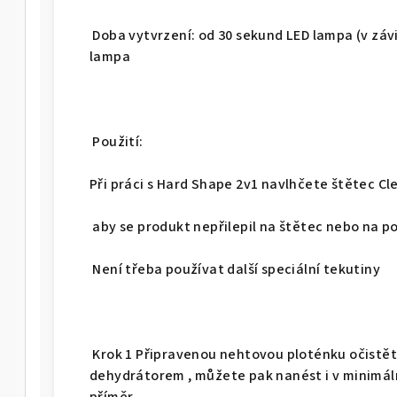
Doba vytvrzení: od 30 sekund LED lampa (v záv
lampa
Použití:
Při práci s Hard Shape 2v1 navlhčete štětec C
aby se produkt nepřilepil na štětec nebo na 
Není třeba používat další speciální tekutiny
Krok 1 Připravenou nehtovou ploténku očistě
dehydrátorem , můžete pak nanést i v minimál