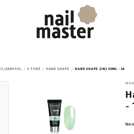
EL/AKRYGEL
/
V TUBĚ
/
HARD SHAPE
/
HARD SHAPE 2IN1 30ML - 16
MOD
H
-
Prů
Neo
hod