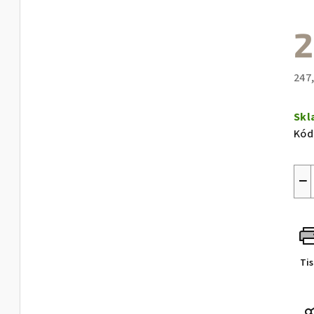
2
247
Měr
cen
Sk
Kód
−
Ti