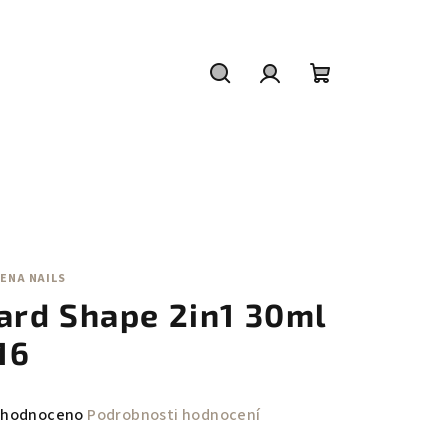
Hledat
Přihlášení
Nákupní
košík
ENA NAILS
ard Shape 2in1 30ml
 16
měrné
hodnoceno
Podrobnosti hodnocení
nocení