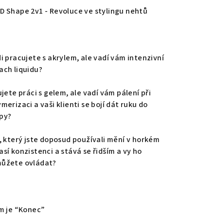
duktu
D Shape 2v1 - Revoluce ve stylingu nehtů
i pracujete s akrylem, ale vadí vám intenzivní
zdiček.
ach liquidu?
jete práci s gelem, ale vadí vám pálení při
merizaci a vaši klienti se bojí dát ruku do
py?
, který jste doposud používali mění v horkém
así konzistenci a stává se řidším a vy ho
ůžete ovládat?
ím je “Konec”