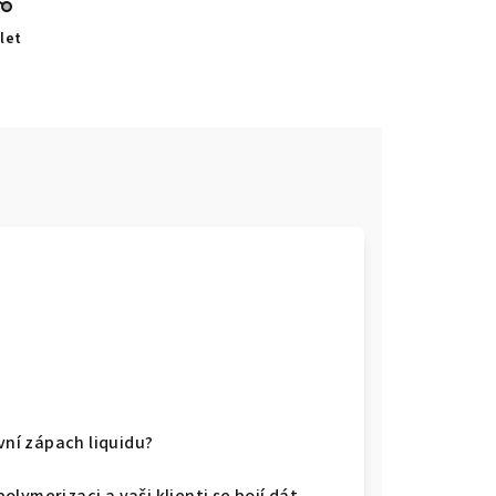
let
vní zápach liquidu?