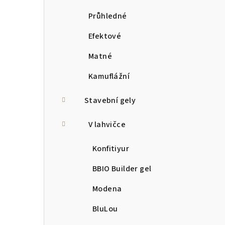
Průhledné
Efektové
Matné
Kamuflážní
Stavební gely
V lahvičce
Konfitiyur
BBIO Builder gel
Modena
BluLou