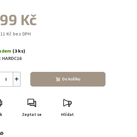
99 Kč
,11 Kč bez DPH
ná
a:
ladem
(3 ks)
:
HARDC16
+
Do košíku
sk
Zeptat se
Hlídat