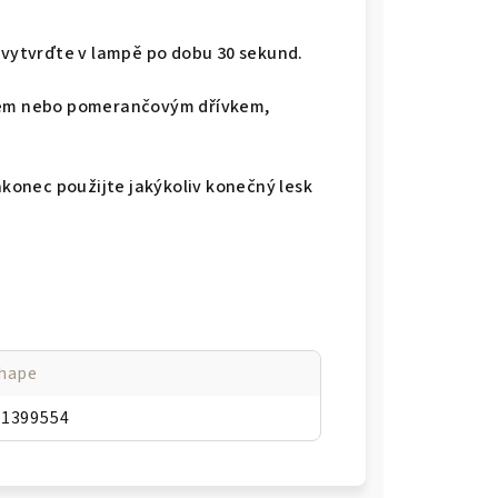
 vytvrďte v lampě po dobu 30 sekund.
tcem nebo pomerančovým dřívkem,
akonec použijte jakýkoliv konečný lesk
hape
41399554