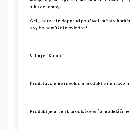
Milujete práci s gelem, ale vadí vám pálení při 
ruku do lampy?
Gel, který jste doposud používali mění v horké
a vy ho nemůžete ovládat?
S tím je “Konec”
Představujeme revoluční produkt v nehtovém 
Produkt je určen k prodlužování a modeláži ne