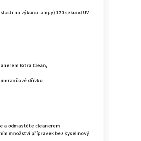
islosti na výkonu lampy) 120 sekund UV
leanerem Extra Clean,
pomerančové dřívko.
te a odmastěte cleanerem
ním množství přípravek bez kyselinový