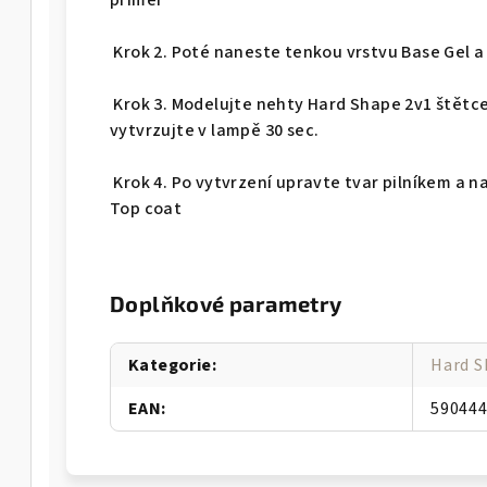
příměr
Krok 2. Poté naneste tenkou vrstvu Base Gel a
Krok 3. Modelujte nehty Hard Shape 2v1 ště
vytvrzujte v lampě 30 sec.
Krok 4. Po vytvrzení upravte tvar pilníkem a n
Top coat
Doplňkové parametry
Kategorie
:
Hard S
EAN
:
59044