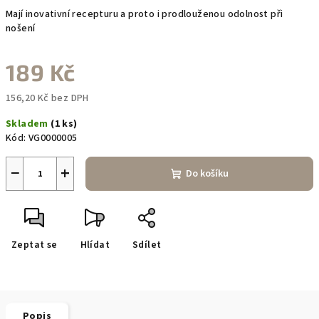
Mají inovativní recepturu a proto i prodlouženou odolnost při
nošení
189 Kč
156,20 Kč bez DPH
Měrná
Skladem
(1 ks)
cena:
Kód:
VG0000005
−
+
Do košíku
Zeptat se
Hlídat
Sdílet
Popis