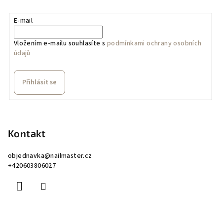
E-mail
Vložením e-mailu souhlasíte s
podmínkami ochrany osobních
údajů
Přihlásit se
Z
á
p
Kontakt
a
objednavka
@
nailmaster.cz
t
+420603806027
í