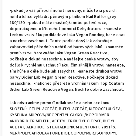
•pokud je váš přírodní nehet nerovný, můžete si povrch
nehtu lehce vyhladit pěnovým pilníkem Nail Buffer grey
180/180 •pokud màte mastnější nebo potivé ruce,
doporučujeme otřít nehet pomocí Dehydrátoru •naneste
tenkou vrstvičku podkladové laku Vegan Bonding base coat
a nechte zaschnout. Tento podkladový lak zabraňuje
zabarvování přírodních nehtů od barevných laků •naneste
první vrstvu barevného laku Vegan Green Reactive,
počkejte dokud nezaschne. Nanášejte tenké vrstvy, aby
došlo k rychlému uschnutí laku, čim silnější vrstvu nanesete,
tím hůře a déle bude lak zasychat •naneste druhou vrstvu
barvy Didier Lab Vegan Green Reactive. Počkejte dokud
nezaschne. •nakonec přetřete vrchním lakem Top Coatem
Didier Lab Green Reactive Vegan. Nechte dobře zaschnout.
Lak odstraníme pomocî odlakovače a nebo acetonu
SLOŽENÍ: ETHYL ACETÁT, BUTYL ACETÁT, NITROCELULÓZA,
KYSELINA ADIPOVÁ/NEOPENTYL GLYKOL/KOPOLYMER
ANHYDRID TRIMELITU, ACETYL TRIBUTYL CITRÁT, BUTYL
ACETÁT, ALKOHOL, STEARALKONIUM BENTONIT, 7891 lp.
MER/POLYCAPROLAKTONE DIOL COPOLYMER,ISOPROPYL