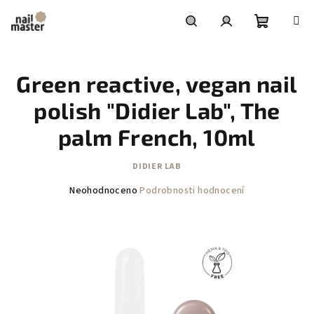
Přejít
na
obsah
Nákupní
Hledat
Přihlášení
Green reactive, vegan nail
košík
polish "Didier Lab", The
palm French, 10ml
DIDIER LAB
Průměrné
Neohodnoceno
Podrobnosti hodnocení
hodnocení
produktu
je
0,0
z
5
hvězdiček.