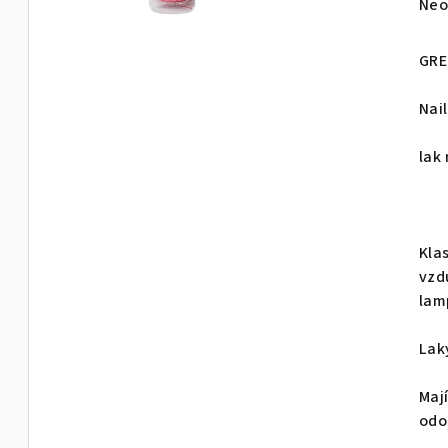
Prů
Neo
hod
pro
GRE
je
0,0
Nail
z
5
lak
hvě
Kla
vzd
lam
Lak
Maj
odo