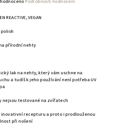
měrné
hodnoceno
Podrobnosti hodnocení
nocení
duktu
EN REACTIVE, VEGAN
 polish
 na přírodní nehty
zdiček.
sický lak na nehty, který vám uschne na
uchu a tudíš k jeho používání není potřeba UV
pa
y nejsou testované na zvířatech
í inovativní recepturu a proto i prodlouženou
lnost při nošení