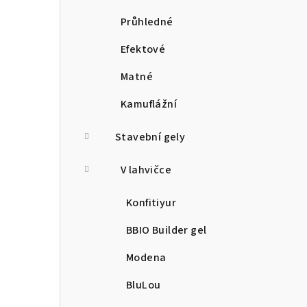
Průhledné
Efektové
Matné
Kamuflážní
Stavební gely
V lahvičce
Konfitiyur
BBIO Builder gel
Modena
BluLou