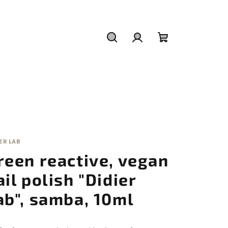
Hledat
Přihlášení
Nákupní
košík
ER LAB
reen reactive, vegan
ail polish "Didier
ab", samba, 10ml