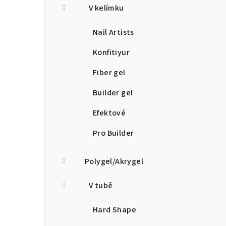
V kelímku
Nail Artists
Konfitiyur
Fiber gel
Builder gel
Efektové
Pro Builder
Polygel/Akrygel
V tubě
Hard Shape