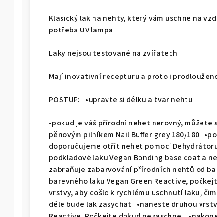
Klasický lak na nehty, který vám uschne na vzd
potřeba UV lampa
Laky nejsou testované na zvířatech
Mají inovativní recepturu a proto i prodlouže
POSTUP: •upravte si délku a tvar nehtu
•pokud je váš přírodní nehet nerovný, můžete s
pěnovým pilníkem Nail Buffer grey 180/180 •p
doporučujeme otřít nehet pomocí Dehydrátor
podkladové laku Vegan Bonding base coat a n
zabraňuje zabarvování přírodních nehtů od ba
barevného laku Vegan Green Reactive, počkej
vrstvy, aby došlo k rychlému uschnutí laku, čim
déle bude lak zasychat •naneste druhou vrstv
Reactive. Počkejte dokud nezaschne. •nakon