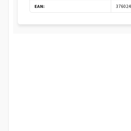
EAN
:
37602