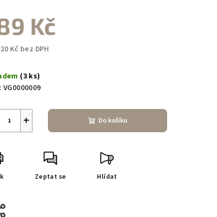
89 Kč
,20 Kč bez DPH
ná
a:
ladem
(3 ks)
:
VG0000009
+
Do košíku
sk
Zeptat se
Hlídat