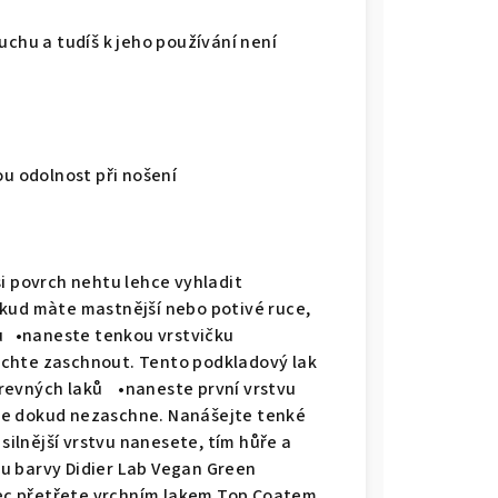
uchu a tudíš k jeho používání není
nou odolnost při nošení
i povrch nehtu lehce vyhladit
okud màte mastnější nebo potivé ruce,
u •naneste tenkou vrstvičku
echte zaschnout. Tento podkladový lak
revných laků •naneste první vrstvu
te dokud nezaschne. Nanášejte tenké
 silnější vrstvu nanesete, tím hůře a
u barvy Didier Lab Vegan Green
ec přetřete vrchním lakem Top Coatem