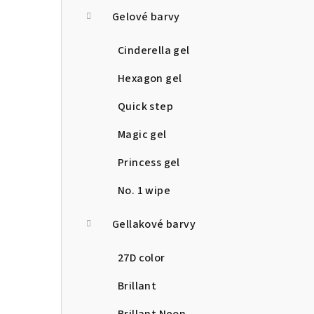
a
Gelové barvy
n
Cinderella gel
n
Hexagon gel
í
Quick step
p
Magic gel
a
Princess gel
n
No. 1 wipe
e
Gellakové barvy
l
27D color
Brillant