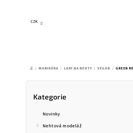
Přejít
na
obsah
CZK
/
MANIKÚRA
/
LAKY NA NEHTY
/
VEGAN
/
GREEN RE
DOMŮ
P
o
Kategorie
Přeskočit
kategorie
s
Novinky
t
Nehtová modeláž
r