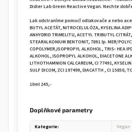
Didier Lab Green Reactive Vegan. Nechte dobř
Lak odstraníme pomocî odlakovače a nebo a
BUTYL ACETÁT, NITROCELULÓZA, KYSELINA AD
ANHYDRID TRIMELITU, ACETYL TRIBUTYL CITRÁT
STEARALKONIUM BENTONIT, 7891 lp. MER/POL
COPOLYMER,ISOPROPYL ALKOHOL, TRIS- HEA IP
ALKOHOL, ISOPROPYL ALKOHOL, DIACETONE AL
LITHOTHAMNION CALCAREUM, CI 77491, KYSELIN
SULF DICOM, ZCI 197499, DIACATTH , CI 15850,
10ml 245,-
Doplňkové parametry
Kategorie
:
Vegan