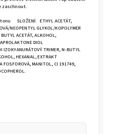
e zaschnout.
cetonu SLOŽENÍ: ETHYL ACETÁT,
IPOVÁ/NEOPENTYL GLYKOL/KOPOLYMER
, BUTYL ACETÁT, ALKOHOL,
YCAPROLAKTONE DIOL
DI IZOKYANURÁTOVÝ TRIMER, N-BUTYL
KOHOL, HEXANAL, EXTRAKT
A FOSFOROVÁ, MANITOL, CI 191749,
 TOCOPHEROL.