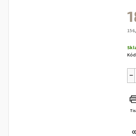
1
156
Měr
cen
Sk
Kód
−
Ti