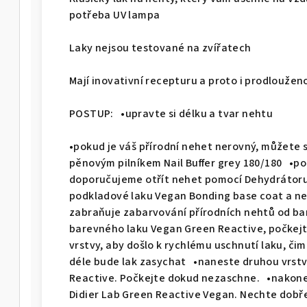
potřeba UV lampa
Laky nejsou testované na zvířatech
Mají inovativní recepturu a proto i prodlouže
POSTUP: •upravte si délku a tvar nehtu
•pokud je váš přírodní nehet nerovný, můžete s
pěnovým pilníkem Nail Buffer grey 180/180 •p
doporučujeme otřít nehet pomocí Dehydrátor
podkladové laku Vegan Bonding base coat a n
zabraňuje zabarvování přírodních nehtů od ba
barevného laku Vegan Green Reactive, počkej
vrstvy, aby došlo k rychlému uschnutí laku, čim
déle bude lak zasychat •naneste druhou vrstv
Reactive. Počkejte dokud nezaschne. •nakon
Didier Lab Green Reactive Vegan. Nechte dobř