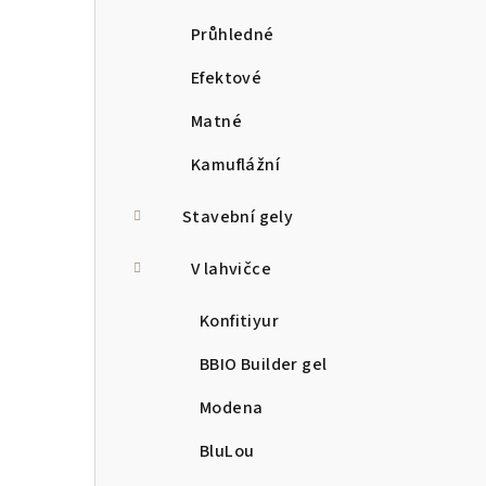
Průhledné
Efektové
Matné
Kamuflážní
Stavební gely
V lahvičce
Konfitiyur
BBIO Builder gel
Modena
BluLou