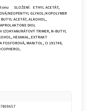
cetonu SLOŽENÍ: ETHYL ACETÁT,
IPOVÁ/NEOPENTYL GLYKOL/KOPOLYMER
, BUTYL ACETÁT, ALKOHOL,
YCAPROLAKTONE DIOL
DI IZOKYANURÁTOVÝ TRIMER, N-BUTYL
KOHOL, HEXANAL, EXTRAKT
A FOSFOROVÁ, MANITOL, CI 191749,
 TOCOPHEROL.
47809657