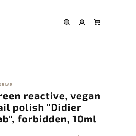
Hledat
Přihlášení
Nákupní
košík
ER LAB
reen reactive, vegan
ail polish "Didier
ab", forbidden, 10ml