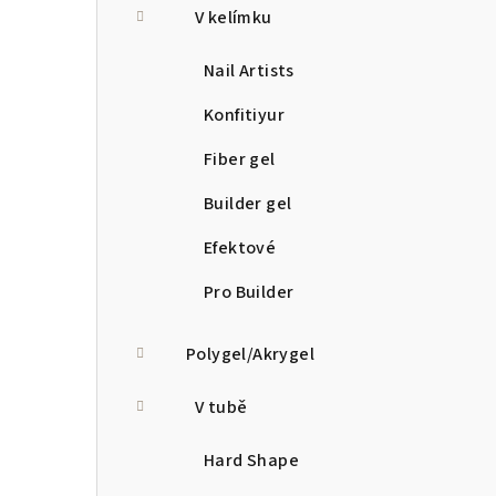
V kelímku
Nail Artists
Konfitiyur
Fiber gel
Builder gel
Efektové
Pro Builder
Polygel/Akrygel
V tubě
Hard Shape