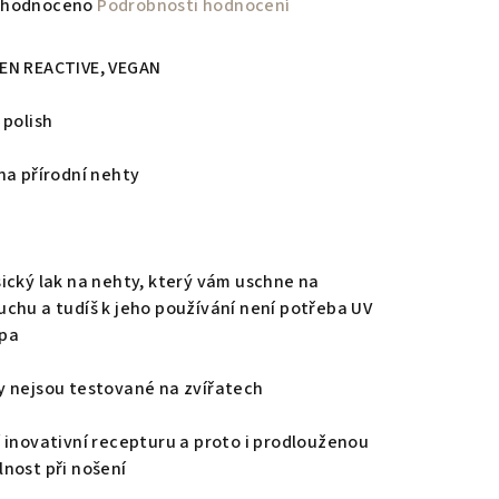
měrné
hodnoceno
Podrobnosti hodnocení
nocení
duktu
EN REACTIVE, VEGAN
 polish
 na přírodní nehty
zdiček.
sický lak na nehty, který vám uschne na
uchu a tudíš k jeho používání není potřeba UV
pa
y nejsou testované na zvířatech
í inovativní recepturu a proto i prodlouženou
lnost při nošení