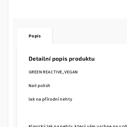
Popis
Detailní popis produktu
GREEN REACTIVE, VEGAN
Nail polish
lak na přírodní nehty
Klasický lak na nehty, který vám uschne na vzd