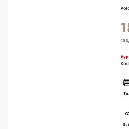
Pol
1
156
Měr
cen
Vyp
Kód
Ti
Sdí