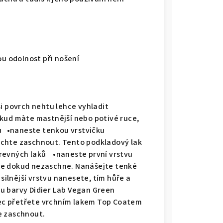
nou odolnost při nošení
i povrch nehtu lehce vyhladit
okud màte mastnější nebo potivé ruce,
u •naneste tenkou vrstvičku
echte zaschnout. Tento podkladový lak
revných laků •naneste první vrstvu
te dokud nezaschne. Nanášejte tenké
 silnější vrstvu nanesete, tím hůře a
u barvy Didier Lab Vegan Green
ec přetřete vrchním lakem Top Coatem
e zaschnout.