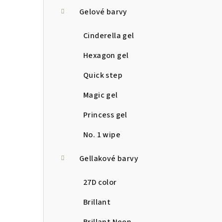
a
Gelové barvy
n
Cinderella gel
n
Hexagon gel
í
Quick step
p
Magic gel
a
Princess gel
n
No. 1 wipe
e
Gellakové barvy
l
27D color
Brillant