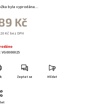
ožka byla vyprodána…
89 Kč
,20 Kč bez DPH
ná
a:
rodáno
:
VG0000025
sk
Zeptat se
Hlídat
let