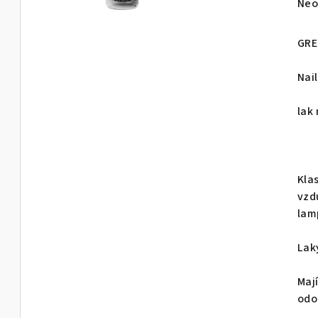
Prů
Neo
hod
pro
GRE
je
0,0
Nail
z
5
lak
hvě
Kla
vzd
lam
Lak
Maj
odo