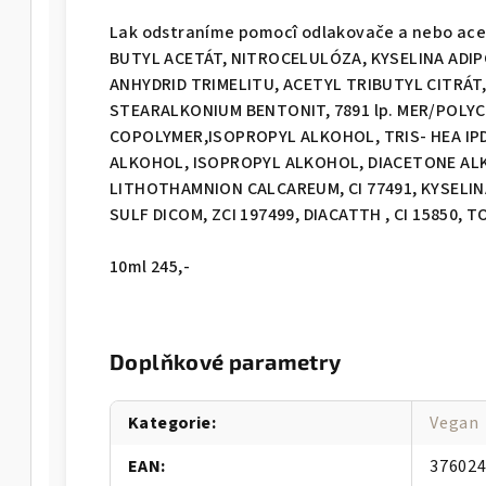
Lak odstraníme pomocî odlakovače a nebo a
BUTYL ACETÁT, NITROCELULÓZA, KYSELINA AD
ANHYDRID TRIMELITU, ACETYL TRIBUTYL CITRÁT
STEARALKONIUM BENTONIT, 7891 lp. MER/POL
COPOLYMER,ISOPROPYL ALKOHOL, TRIS- HEA IP
ALKOHOL, ISOPROPYL ALKOHOL, DIACETONE AL
LITHOTHAMNION CALCAREUM, CI 77491, KYSELIN
SULF DICOM, ZCI 197499, DIACATTH , CI 15850,
10ml 245,-
Doplňkové parametry
Kategorie
:
Vegan
EAN
:
37602