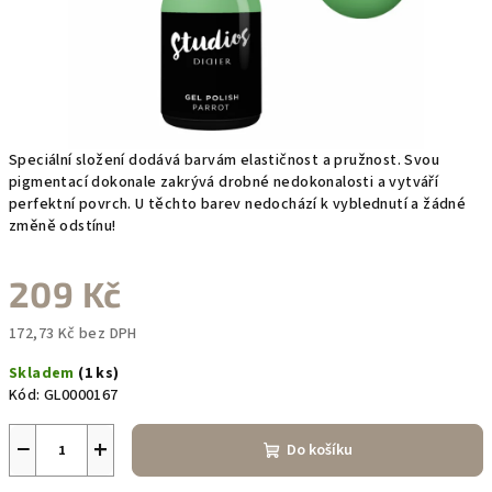
Speciální složení dodává barvám elastičnost a pružnost. Svou
pigmentací dokonale zakrývá drobné nedokonalosti a vytváří
perfektní povrch. U těchto barev nedochází k vyblednutí a žádné
změně odstínu!
209 Kč
172,73 Kč bez DPH
Měrná
Skladem
(1 ks)
cena:
Kód:
GL0000167
−
+
Do košíku