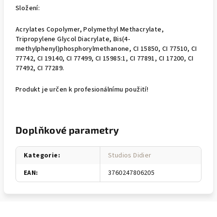
Složení:
Acrylates Copolymer, Polymethyl Methacrylate,
Tripropylene Glycol Diacrylate, Bis(4-
methylphenyl)phosphorylmethanone, CI 15850, CI 77510, CI
77742, CI 19140, CI 77499, CI 15985:1, CI 77891, CI 17200, CI
77492, CI 77289.
Produkt je určen k profesionálnímu použití!
Doplňkové parametry
Kategorie
:
Studios Didier
EAN
:
3760247806205