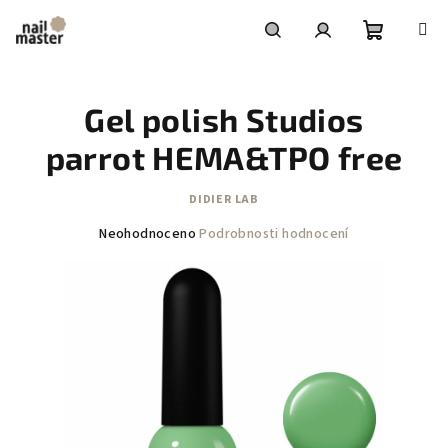
Přejít
na
obsah
Nákupní
Hledat
Přihlášení
Gel polish Studios
košík
parrot HEMA&TPO free
DIDIER LAB
Průměrné
Neohodnoceno
Podrobnosti hodnocení
hodnocení
produktu
je
0,0
z
5
hvězdiček.