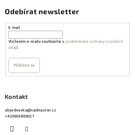
Odebírat newsletter
E-mail
Vložením e-mailu souhlasíte s
podmínkami ochrany osobních
údajů
Přihlásit se
Z
á
p
Kontakt
a
objednavka
@
nailmaster.cz
t
+420603806027
í