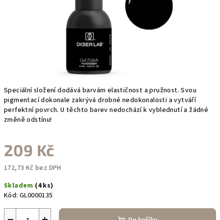
Speciální složení dodává barvám elastičnost a pružnost. Svou
pigmentací dokonale zakrývá drobné nedokonalosti a vytváří
perfektní povrch. U těchto barev nedochází k vyblednutí a žádné
změně odstínu!
209 Kč
172,73 Kč bez DPH
Měrná
Skladem
(4 ks)
cena:
Kód:
GL0000135
−
+