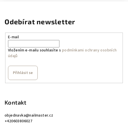
Odebírat newsletter
E-mail
Vložením e-mailu souhlasíte s
podmínkami ochrany osobních
údajů
Přihlásit se
Z
á
p
Kontakt
a
objednavka
@
nailmaster.cz
t
+420603806027
í