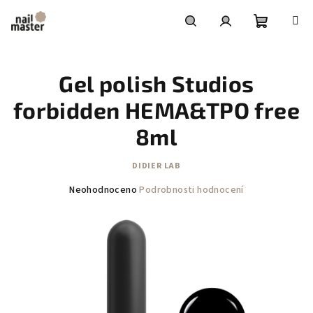
Přejít
na
obsah
Nákupní
Hledat
Přihlášení
Gel polish Studios
košík
forbidden HEMA&TPO free
8ml
DIDIER LAB
Průměrné
Neohodnoceno
Podrobnosti hodnocení
hodnocení
produktu
je
0,0
z
5
hvězdiček.