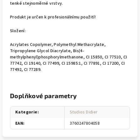
tenké stejnoměrné vrstvy.
Produkt je určen k profesionálnímu použití!
Složení:
Acrylates Copolymer, Polymethyl Methacrylate,
Tripropylene Glycol Diacrylate, Bis(4-
methylphenyl)phosphorylmethanone, CI 15850, CI 77510, CI
77742, CI 19140, CI 77499, CI 15985:1, CI 77891, CI 17200, CI
77492, CI 77289.
Doplňkové parametry
Kategorie
:
Studios Didier
EAN
:
3760247804058