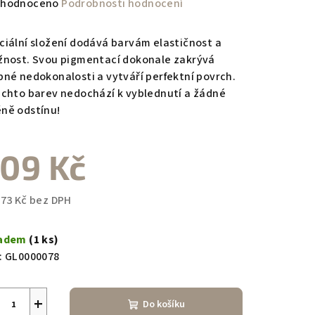
měrné
hodnoceno
Podrobnosti hodnocení
nocení
duktu
ciální složení dodává barvám elastičnost a
žnost. Svou pigmentací dokonale zakrývá
bné nedokonalosti a vytváří perfektní povrch.
ěchto barev nedochází k vyblednutí a žádné
ně odstínu!
zdiček.
09 Kč
,73 Kč bez DPH
ná
a:
ladem
(1 ks)
:
GL0000078
+
Do košíku