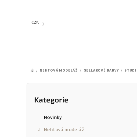
Přejít
na
obsah
CZK
/
NEHTOVÁ MODELÁŽ
/
GELLAKOVÉ BARVY
/
STUDI
DOMŮ
P
o
Kategorie
Přeskočit
kategorie
s
Novinky
t
Nehtová modeláž
r