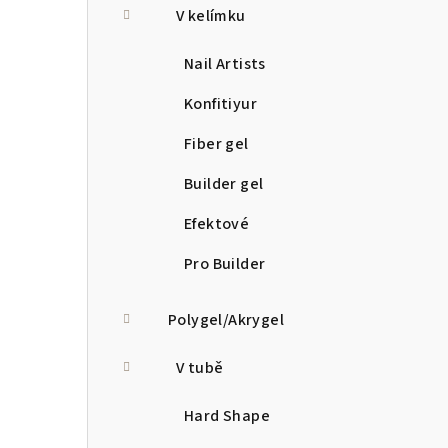
V kelímku
Nail Artists
Konfitiyur
Fiber gel
Builder gel
Efektové
Pro Builder
Polygel/Akrygel
V tubě
Hard Shape