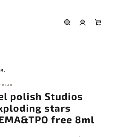
Hledat
Přihlášení
Nákupní
košík
8ML
ER LAB
el polish Studios
xploding stars
EMA&TPO free 8ml