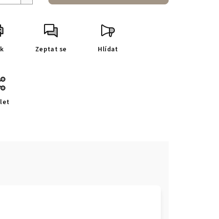
sk
Zeptat se
Hlídat
let