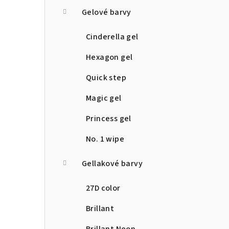
a
Gelové barvy
n
Cinderella gel
n
Hexagon gel
í
Quick step
p
Magic gel
a
Princess gel
n
No. 1 wipe
e
Gellakové barvy
l
27D color
Brillant