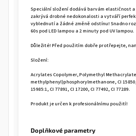
Speciální složení dodává barvám elastičnost 
zakrývá drobné nedokonalosti a vytváří perfek
vyblednutí a žádné změně odstínu! Snadno roz
60s pod LED lampou a 2 minuty pod UV lampou.
Důležité! Před použitím dobře protřepejte, na
Složení:
Acrylates Copolymer, Polymethyl Methacrylate, 
methylphenyl)phosphorylmethanone, CI 15850, CI 
15985:1, CI 77891, CI 17200, CI 77492, CI 77289.
Produkt je určen k profesionálnímu použití!
Doplňkové parametry