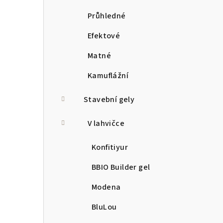
Průhledné
Efektové
Matné
Kamuflážní
Stavební gely
V lahvičce
Konfitiyur
BBIO Builder gel
Modena
BluLou