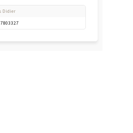
s Didier
47803327