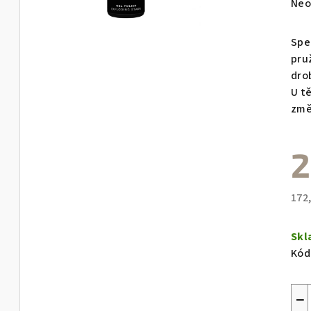
Prů
Neo
hod
pro
Spe
je
pru
0,0
dro
z
U t
5
změ
hvě
2
172
Měr
cen
Sk
Kód
−