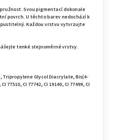
a pružnost. Svou pigmentací dokonale
tní povrch. U těchto barev nedochází k
pustitelný. Každou vrstvu vytvrzujte
nášejte tenké stejnoměrné vrstvy.
Tripropylene Glycol Diacrylate, Bis(4-
77510, CI 77742, CI 19140, CI 77499, CI