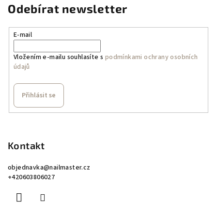
Odebírat newsletter
E-mail
Vložením e-mailu souhlasíte s
podmínkami ochrany osobních
údajů
Přihlásit se
Z
á
p
Kontakt
a
objednavka
@
nailmaster.cz
t
+420603806027
í