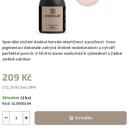
Speciální složení dodává barvám elastičnost a pružnost. Svou
pigmentací dokonale zakrývá drobné nedokonalosti a vytváří
perfektní povrch. U těchto barev nedochází k vyblednutí a žádné
změně odstínu!
209 Kč
172,73 Kč bez DPH
Měrná
Skladem
(1 ks)
cena:
Kód:
GL0000164
−
+
Do košíku