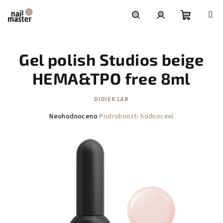
Přejít
na
obsah
Nákupní
Hledat
Přihlášení
Gel polish Studios beige
košík
HEMA&TPO free 8ml
DIDIER LAB
Průměrné
Neohodnoceno
Podrobnosti hodnocení
hodnocení
produktu
je
0,0
z
5
hvězdiček.