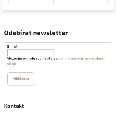
Odebírat newsletter
E-mail
Vložením e-mailu souhlasíte s
podmínkami ochrany osobních
údajů
Přihlásit se
Z
á
p
Kontakt
a