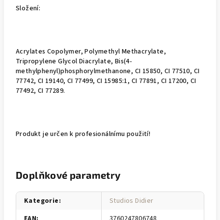
Složení:
Acrylates Copolymer, Polymethyl Methacrylate,
Tripropylene Glycol Diacrylate, Bis(4-
methylphenyl)phosphorylmethanone, CI 15850, CI 77510, CI
77742, CI 19140, CI 77499, CI 15985:1, CI 77891, CI 17200, CI
77492, CI 77289.
Produkt je určen k profesionálnímu použití!
Doplňkové parametry
Kategorie
:
Studios Didier
EAN
:
3760247806748