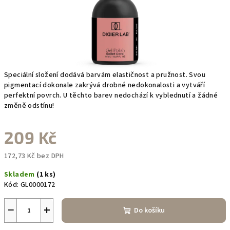
Speciální složení dodává barvám elastičnost a pružnost. Svou
pigmentací dokonale zakrývá drobné nedokonalosti a vytváří
perfektní povrch. U těchto barev nedochází k vyblednutí a žádné
změně odstínu!
209 Kč
172,73 Kč bez DPH
Měrná
Skladem
(1 ks)
cena:
Kód:
GL0000172
−
+
Do košíku