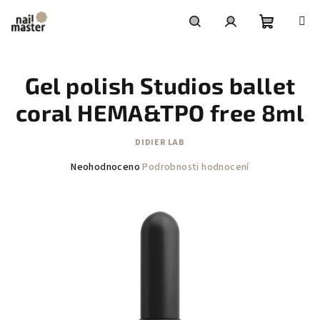
Přejít
na
obsah
Nákupní
Hledat
Přihlášení
Gel polish Studios ballet
košík
coral HEMA&TPO free 8ml
DIDIER LAB
Průměrné
Neohodnoceno
Podrobnosti hodnocení
hodnocení
produktu
je
0,0
z
5
hvězdiček.