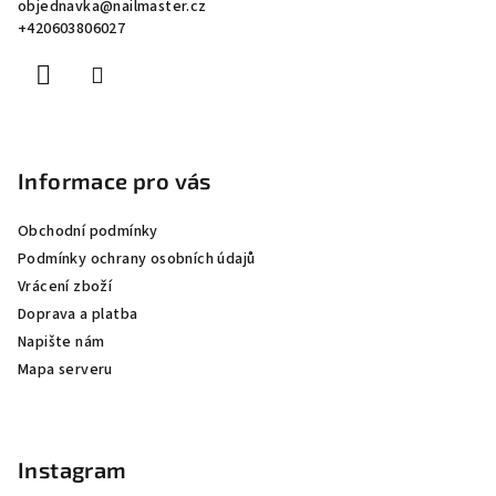
objednavka
@
nailmaster.cz
t
+420603806027
í
Informace pro vás
Obchodní podmínky
Podmínky ochrany osobních údajů
Vrácení zboží
Doprava a platba
Napište nám
Mapa serveru
Instagram