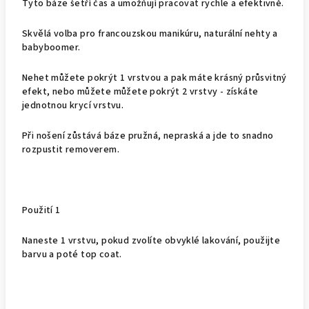
Tyto báze šetří čas a umožňují pracovat rychle a efektivně.
Skvělá volba pro francouzskou manikúru, naturální nehty a
babyboomer.
Nehet můžete pokrýt 1 vrstvou a pak máte krásný průsvitný
efekt, nebo můžete můžete pokrýt 2 vrstvy - získáte
jednotnou krycí vrstvu.
Při nošení zůstává báze pružná, nepraská a jde to snadno
rozpustit removerem.
Použití 1
Naneste 1 vrstvu, pokud zvolíte obvyklé lakování, použijte
barvu a poté top coat.