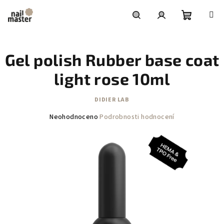
Přejít
na
obsah
Nákupní
Hledat
Přihlášení
Gel polish Rubber base coat
košík
light rose 10ml
DIDIER LAB
Průměrné
Neohodnoceno
Podrobnosti hodnocení
hodnocení
produktu
je
0,0
z
5
hvězdiček.