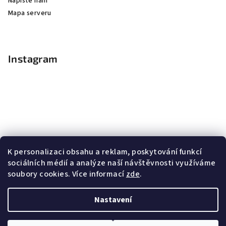
Napište nám
Mapa serveru
Instagram
K personalizaci obsahu a reklam, poskytování funkcí
sociálních médií a analýze naší návštěvnosti využíváme
soubory cookies. Více informací
zde
.
Sledovat na Instagramu
Nastavení
Copyright 2026
Nail Master
. Všechna práva vyhrazena.
Upravit nastavení cookies