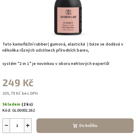
Tato kamuflážní rubber( gumová, elastická ) báze se dodává v
několika různých odstínech přírodních barev,
systém "2 in 1” je novinkou v oboru nehtových expertů!
249 Kč
205,79 Kč bez DPH
Měrná
Skladem
(2 ks)
cena:
Kód:
GL00001262
−
+
Do košíku