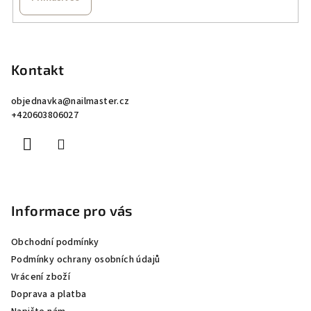
Z
á
p
Kontakt
a
objednavka
@
nailmaster.cz
t
+420603806027
í
Informace pro vás
Obchodní podmínky
Podmínky ochrany osobních údajů
Vrácení zboží
Doprava a platba