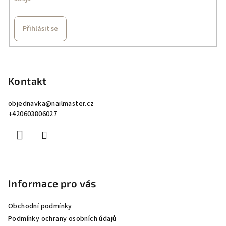
Přihlásit se
Z
á
p
Kontakt
a
objednavka
@
nailmaster.cz
t
+420603806027
í
Informace pro vás
Obchodní podmínky
Podmínky ochrany osobních údajů