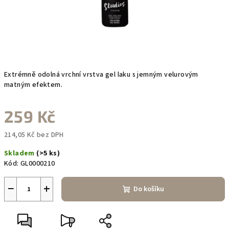
Extrémně odolná vrchní vrstva gel laku s jemným velurovým
matným efektem.
259 Kč
214,05 Kč bez DPH
Měrná
Skladem
(>5 ks)
cena:
Kód:
GL0000210
−
+
Do košíku