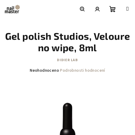
Přejít
na
obsah
Nákupní
Hledat
Přihlášení
Gel polish Studios, Veloure
košík
no wipe, 8ml
DIDIER LAB
Průměrné
Neohodnoceno
Podrobnosti hodnocení
hodnocení
produktu
je
0,0
z
5
hvězdiček.