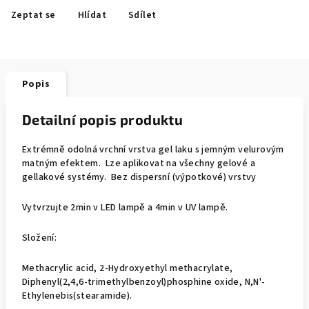
Zeptat se
Hlídat
Sdílet
Popis
Detailní popis produktu
Extrémně odolná vrchní vrstva gel laku s jemným velurovým
matným efektem. Lze aplikovat na všechny gelové a
gellakové systémy. Bez dispersní (výpotkové) vrstvy
Vytvrzujte 2min v LED lampě a 4min v UV lampě.
Složení:
Methacrylic acid, 2-Hydroxyethyl methacrylate,
Diphenyl(2,4,6-trimethylbenzoyl)phosphine oxide, N,N'-
Ethylenebis(stearamide).