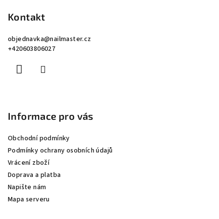
á
p
Kontakt
a
objednavka
@
nailmaster.cz
t
+420603806027
í
Informace pro vás
Obchodní podmínky
Podmínky ochrany osobních údajů
Vrácení zboží
Doprava a platba
Napište nám
Mapa serveru