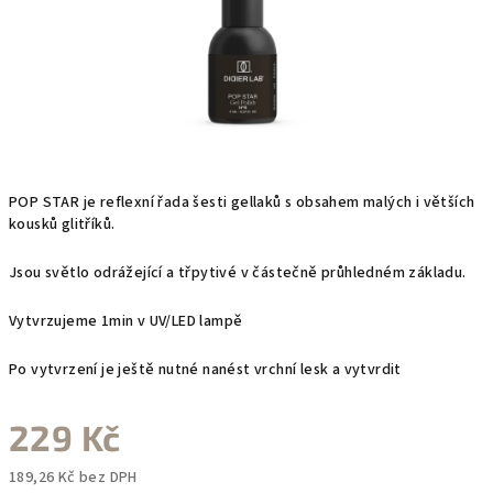
POP STAR je reflexní řada šesti gellaků s obsahem malých i větších
kousků glitříků.
Jsou světlo odrážející a třpytivé v částečně průhledném základu.
Vytvrzujeme 1min v UV/LED lampě
Po vytvrzení je ještě nutné nanést vrchní lesk a vytvrdit
229 Kč
189,26 Kč bez DPH