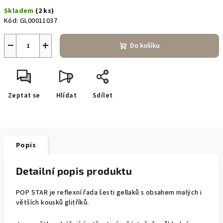
Měrná
Skladem
(2 ks)
cena:
Kód:
GL00011037
−
+
Do košíku
Zeptat se
Hlídat
Sdílet
Popis
Detailní popis produktu
POP STAR je reflexní řada šesti gellaků s obsahem malých i
větších kousků glitříků.