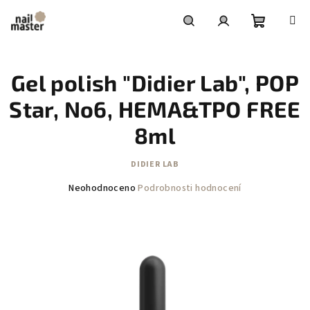
Přejít
na
obsah
Nákupní
Hledat
Přihlášení
Gel polish "Didier Lab", POP
košík
Star, No6, HEMA&TPO FREE
8ml
DIDIER LAB
Průměrné
Neohodnoceno
Podrobnosti hodnocení
hodnocení
produktu
je
0,0
z
5
hvězdiček.