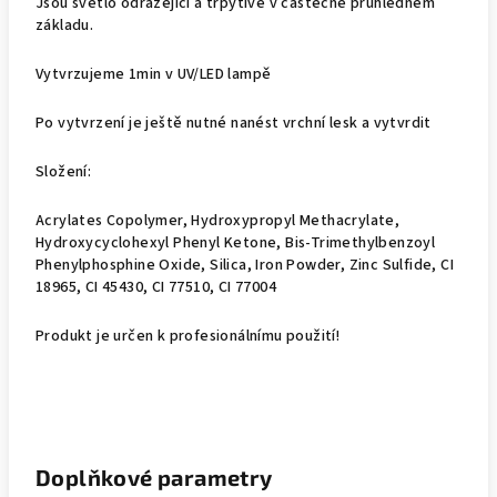
Jsou světlo odrážející a třpytivé v částečně průhledném
základu.
Vytvrzujeme 1min v UV/LED lampě
Po vytvrzení je ještě nutné nanést vrchní lesk a vytvrdit
Složení:
Acrylates Copolymer, Hydroxypropyl Methacrylate,
Hydroxycyclohexyl Phenyl Ketone, Bis-Trimethylbenzoyl
Phenylphosphine Oxide, Silica, Iron Powder, Zinc Sulfide, CI
18965, CI 45430, CI 77510, CI 77004
Produkt je určen k profesionálnímu použití!
Doplňkové parametry