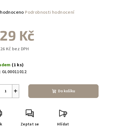
měrné
hodnoceno
Podrobnosti hodnocení
nocení
duktu
29 Kč
,26 Kč bez DPH
ná
zdiček.
a:
ladem
(1 ks)
:
GL00011012
+
Do košíku
sk
Zeptat se
Hlídat