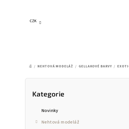
Přejít
na
obsah
CZK
/
NEHTOVÁ MODELÁŽ
/
GELLAKOVÉ BARVY
/
EXOTI
DOMŮ
P
o
Kategorie
Přeskočit
kategorie
s
Novinky
t
Nehtová modeláž
r