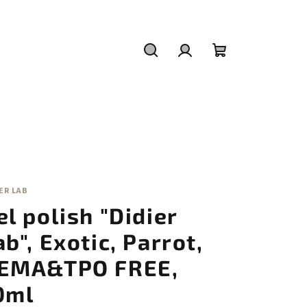
Hledat
Přihlášení
Nákupní
košík
ER LAB
el polish "Didier
ab", Exotic, Parrot,
EMA&TPO FREE,
0ml