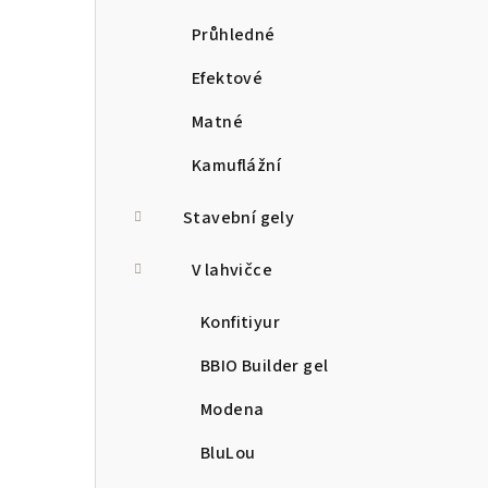
Průhledné
Efektové
Matné
Kamuflážní
Stavební gely
V lahvičce
Konfitiyur
BBIO Builder gel
Modena
BluLou