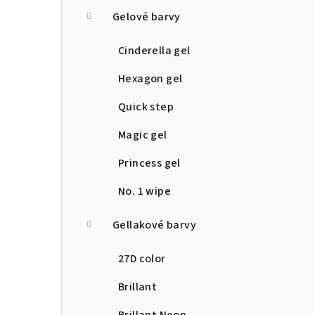
a
Gelové barvy
n
Cinderella gel
n
Hexagon gel
í
Quick step
p
Magic gel
a
Princess gel
n
No. 1 wipe
e
Gellakové barvy
l
27D color
Brillant