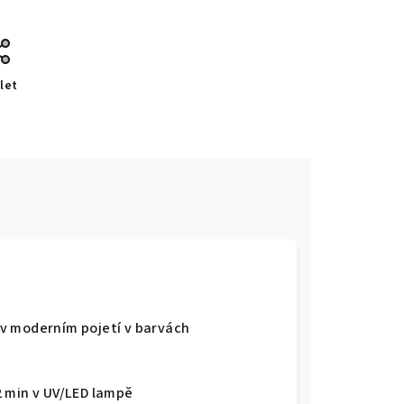
let
v moderním pojetí v barvách
2 min v UV/LED lampě