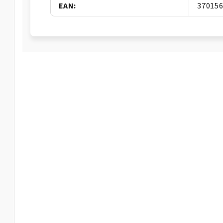
EAN
:
37015