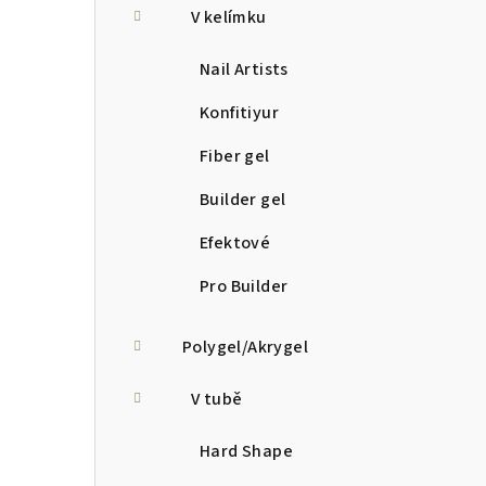
V kelímku
Nail Artists
Konfitiyur
Fiber gel
Builder gel
Efektové
Pro Builder
Polygel/Akrygel
V tubě
Hard Shape