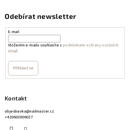
Odebírat newsletter
E-mail
Vložením e-mailu souhlasíte s
podmínkami ochrany osobních
údajů
Přihlásit se
Z
á
p
Kontakt
a
objednavka
@
nailmaster.cz
t
+420603806027
í