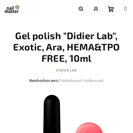
Přejít
na
obsah
Nákupní
Hledat
Přihlášení
Gel polish "Didier Lab",
košík
Exotic, Ara, HEMA&TPO
FREE, 10ml
DIDIER LAB
Průměrné
Neohodnoceno
Podrobnosti hodnocení
hodnocení
produktu
je
0,0
z
5
hvězdiček.