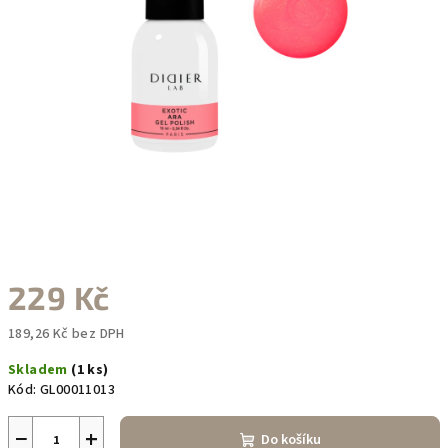
229 Kč
189,26 Kč bez DPH
Měrná
Skladem
(1 ks)
cena:
Kód:
GL00011013
−
+
Do košíku