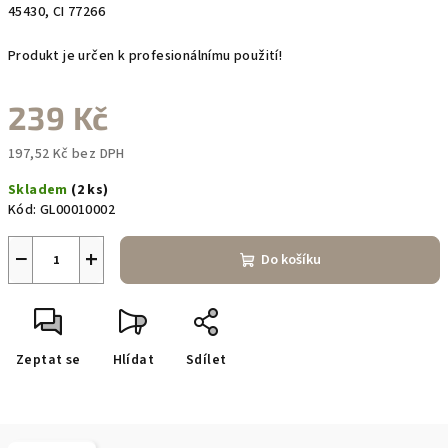
45430, CI 77266
Produkt je určen k profesionálnímu použití!
239 Kč
197,52 Kč bez DPH
Měrná
Skladem
(2 ks)
cena:
Kód:
GL00010002
−
+
Do košíku
Zeptat se
Hlídat
Sdílet