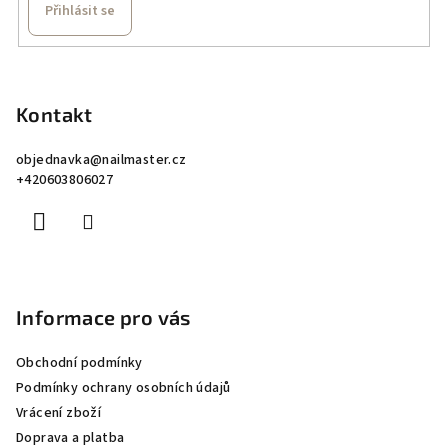
Přihlásit se
Z
á
p
Kontakt
a
objednavka
@
nailmaster.cz
t
+420603806027
í
Informace pro vás
Obchodní podmínky
Podmínky ochrany osobních údajů
Vrácení zboží
Doprava a platba