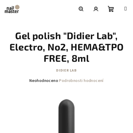
Přejít
na
obsah
Nákupní
Hledat
Přihlášení
Gel polish "Didier Lab",
košík
Electro, No2, HEMA&TPO
FREE, 8ml
DIDIER LAB
Průměrné
Neohodnoceno
Podrobnosti hodnocení
hodnocení
produktu
je
0,0
z
5
hvězdiček.