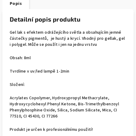
Popis
Detailní popis produktu
Gel lak s efektem odrážejícího světla a obsahujícím jemné
částečky pigmentů, je hustý a krycí. Vhodný pro gellak, gel
i polygel. Může se použít i jen na jednu vrstvu
Obsah: 8ml
Tvrdíme v uv/led lampě 1-2min
Složení:
Acrylates Copolymer, Hydroxypropyl Methacrylate,
Hydroxycyclohexyl Phenyl Ketone, Bis-Trimethylbenzoyl
Phenylphosphine Oxide, Silica, Sodium Silicate, Mica, CI
77510, CI 45430, CI 77266
Produkt je určen k profesionálnímu použití!