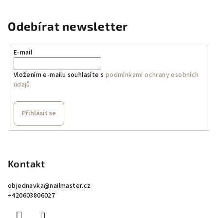
Odebírat newsletter
E-mail
Vložením e-mailu souhlasíte s
podmínkami ochrany osobních
údajů
Přihlásit se
Z
á
p
Kontakt
a
objednavka
@
nailmaster.cz
t
+420603806027
í