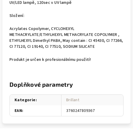
UV/LED lampě, 120sec v UV lampě
Složení:
Acrylates Copolymer, CYCLOHEXYL
METHACRYLATE/ETHYLHEXYL METHACRYLATE COPOLYMER ,
ETHYLHEXYL Dimethyl PABA, May contain : CI 45430, CI 77266,
CI 77120, CI 19140, CI 77510, SODIUM SILICATE
Produkt je určen k profesionálnímu použití!
Doplňkové parametry
Kategorie
:
Brillant
EAN
:
3760247809367