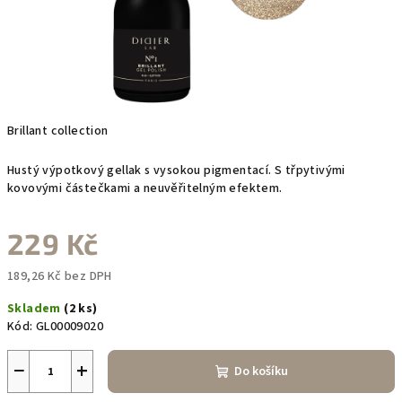
Brillant collection
Hustý výpotkový gellak s vysokou pigmentací. S třpytivými
kovovými částečkami a neuvěřitelným efektem.
229 Kč
189,26 Kč bez DPH
Měrná
Skladem
(2 ks)
cena:
Kód:
GL00009020
−
+
Do košíku