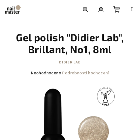
Přejít
na
obsah
Nákupní
Hledat
Přihlášení
Gel polish "Didier Lab",
košík
Brillant, No1, 8ml
DIDIER LAB
Průměrné
Neohodnoceno
Podrobnosti hodnocení
hodnocení
produktu
je
0,0
z
5
hvězdiček.