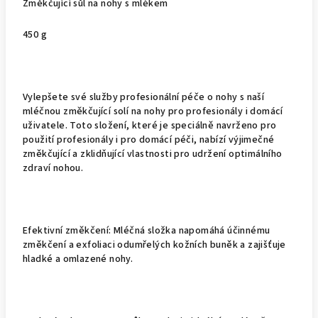
Změkčující sůl na nohy s mlékem
450 g
Vylepšete své služby profesionální péče o nohy s naší
mléčnou změkčující solí na nohy pro profesionály i domácí
uživatele. Toto složení, které je speciálně navrženo pro
použití profesionály i pro domácí péči, nabízí výjimečné
změkčující a zklidňující vlastnosti pro udržení optimálního
zdraví nohou.
Efektivní změkčení: Mléčná složka napomáhá účinnému
změkčení a exfoliaci odumřelých kožních buněk a zajišťuje
hladké a omlazené nohy.