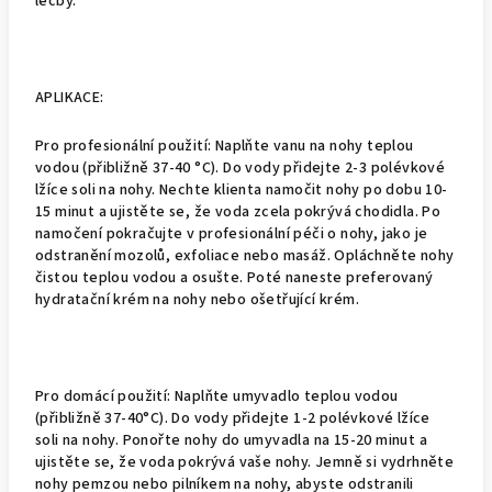
léčby.
APLIKACE:
Pro profesionální použití: Naplňte vanu na nohy teplou
vodou (přibližně 37-40 °C). Do vody přidejte 2-3 polévkové
lžíce soli na nohy. Nechte klienta namočit nohy po dobu 10-
15 minut a ujistěte se, že voda zcela pokrývá chodidla. Po
namočení pokračujte v profesionální péči o nohy, jako je
odstranění mozolů, exfoliace nebo masáž. Opláchněte nohy
čistou teplou vodou a osušte. Poté naneste preferovaný
hydratační krém na nohy nebo ošetřující krém.
Pro domácí použití: Naplňte umyvadlo teplou vodou
(přibližně 37-40°C). Do vody přidejte 1-2 polévkové lžíce
soli na nohy. Ponořte nohy do umyvadla na 15-20 minut a
ujistěte se, že voda pokrývá vaše nohy. Jemně si vydrhněte
nohy pemzou nebo pilníkem na nohy, abyste odstranili