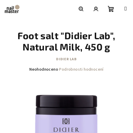
Přejít
na
obsah
Nákupní
Hledat
Přihlášení
Foot salt "Didier Lab",
košík
Natural Milk, 450 g
DIDIER LAB
Průměrné
Neohodnoceno
Podrobnosti hodnocení
hodnocení
produktu
je
0,0
z
5
hvězdiček.