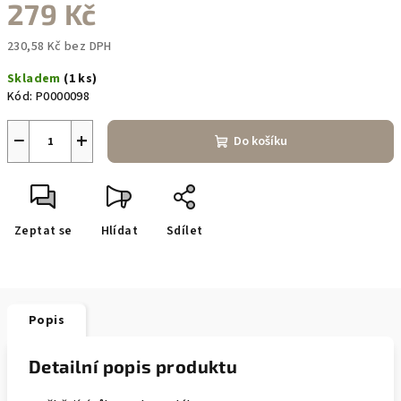
279 Kč
230,58 Kč bez DPH
Měrná
Skladem
(1 ks)
cena:
Kód:
P0000098
−
+
Do košíku
Zeptat se
Hlídat
Sdílet
Popis
Detailní popis produktu