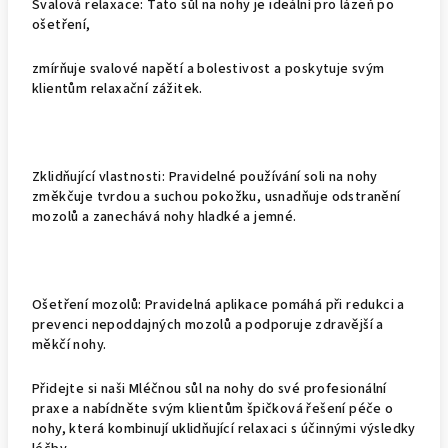
Svalová relaxace: Tato sůl na nohy je ideální pro lázeň po
ošetření,
zmírňuje svalové napětí a bolestivost a poskytuje svým
klientům relaxační zážitek.
Zklidňující vlastnosti: Pravidelné používání soli na nohy
změkčuje tvrdou a suchou pokožku, usnadňuje odstranění
mozolů a zanechává nohy hladké a jemné.
Ošetření mozolů: Pravidelná aplikace pomáhá při redukci a
prevenci nepoddajných mozolů a podporuje zdravější a
měkčí nohy.
Přidejte si naši Mléčnou sůl na nohy do své profesionální
praxe a nabídněte svým klientům špičková řešení péče o
nohy, která kombinují uklidňující relaxaci s účinnými výsledky