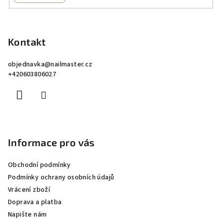
Z
á
p
Kontakt
a
objednavka
@
nailmaster.cz
t
+420603806027
í
Informace pro vás
Obchodní podmínky
Podmínky ochrany osobních údajů
Vrácení zboží
Doprava a platba
Napište nám