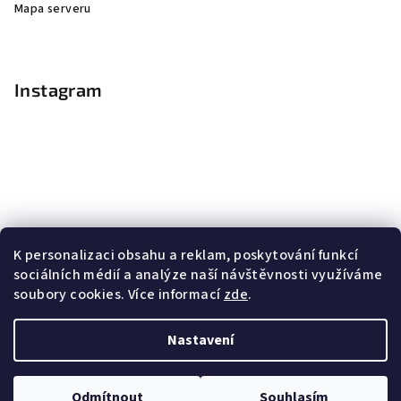
Mapa serveru
Instagram
K personalizaci obsahu a reklam, poskytování funkcí
sociálních médií a analýze naší návštěvnosti využíváme
soubory cookies. Více informací
zde
.
Sledovat na Instagramu
Nastavení
Copyright 2026
Nail Master
. Všechna práva vyhrazena.
Upravit nastavení cookies
Odmítnout
Souhlasím