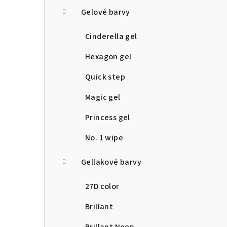
a
Gelové barvy
n
Cinderella gel
n
Hexagon gel
í
Quick step
p
Magic gel
a
Princess gel
n
No. 1 wipe
e
Gellakové barvy
l
27D color
Brillant