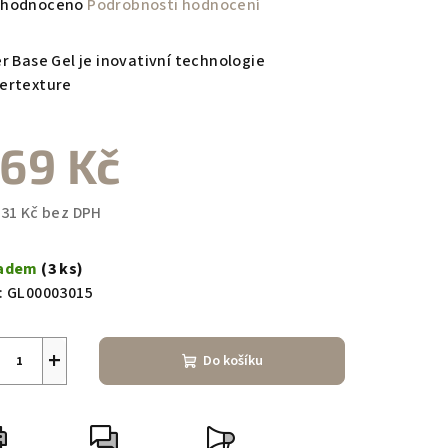
měrné
hodnoceno
Podrobnosti hodnocení
nocení
duktu
er Base Gel je inovativní technologie
ertexture
69 Kč
zdiček.
,31 Kč bez DPH
ná
a:
ladem
(3 ks)
:
GL00003015
+
Do košíku