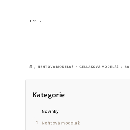
Přejít
na
obsah
CZK
/
NEHTOVÁ MODELÁŽ
/
GELLAKOVÁ MODELÁŽ
/
BA
DOMŮ
P
o
Kategorie
Přeskočit
kategorie
s
Novinky
t
Nehtová modeláž
r