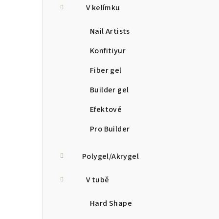
V kelímku
Nail Artists
Konfitiyur
Fiber gel
Builder gel
Efektové
Pro Builder
Polygel/Akrygel
V tubě
Hard Shape