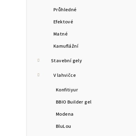
Průhledné
Efektové
Matné
Kamuflážní
Stavební gely
V lahvičce
Konfitiyur
BBIO Builder gel
Modena
BluLou