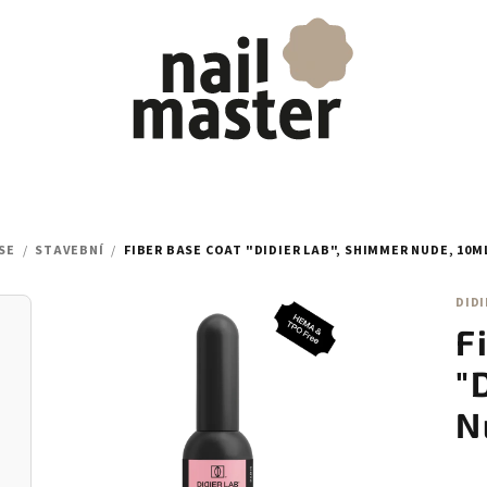
SE
/
STAVEBNÍ
/
FIBER BASE COAT "DIDIER LAB", SHIMMER NUDE, 10M
DIDI
F
"
N