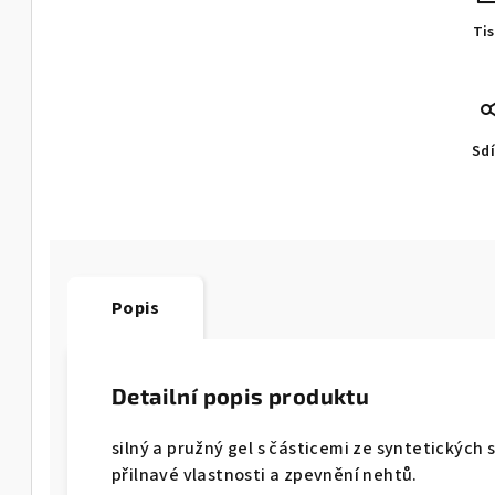
Ti
Sdí
Popis
Detailní popis produktu
silný a pružný gel s částicemi ze syntetickýc
přilnavé vlastnosti a zpevnění nehtů.