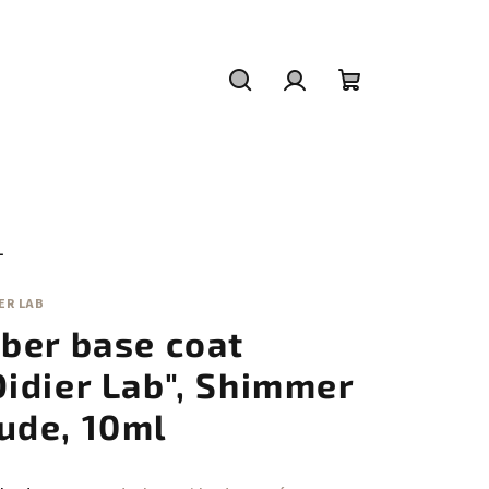
Hledat
Přihlášení
Nákupní
košík
L
ER LAB
iber base coat
Didier Lab", Shimmer
ude, 10ml