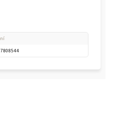
ní
47808544