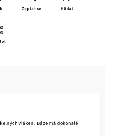
sk
Zeptat se
Hlídat
let
h skelných vláken. Báze má dokonalé