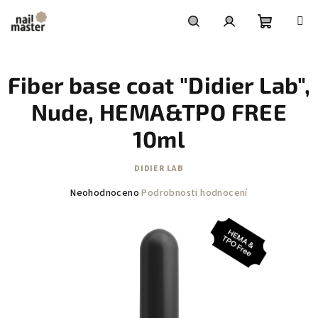
Přejít
na
obsah
Nákupní
Hledat
Přihlášení
Fiber base coat "Didier Lab",
košík
Nude, HEMA&TPO FREE
10ml
DIDIER LAB
Průměrné
Neohodnoceno
Podrobnosti hodnocení
hodnocení
produktu
je
0,0
z
5
hvězdiček.