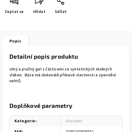
Zeptat se
Hlídat
Sdílet
Popis
Detailní popis produktu
silný a pružný gel s částicemi ze syntetických skelných
vláken. Báze má dokonalé přilnavé vlastnosti a zpevnění
nehtů.
Doplňkové parametry
Kategorie
:
Stavební
EAN
:
3760247808551