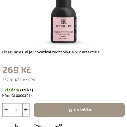
Fiber Base Gel je inovativní technologie Supertexture
269 Kč
222,31 Kč bez DPH
Měrná
Skladem
(>5 ks)
cena:
Kód:
GL00003014
−
+
Do košíku