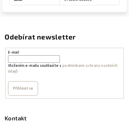
Odebírat newsletter
E-mail
Vložením e-mailu souhlasíte s
podmínkami ochrany osobních
údajů
Přihlásit se
Z
á
p
Kontakt
a