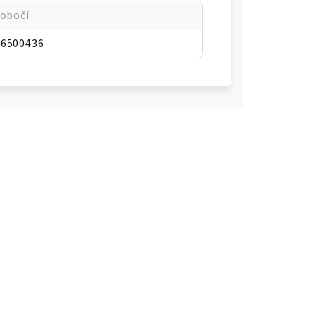
 obočí
66500436