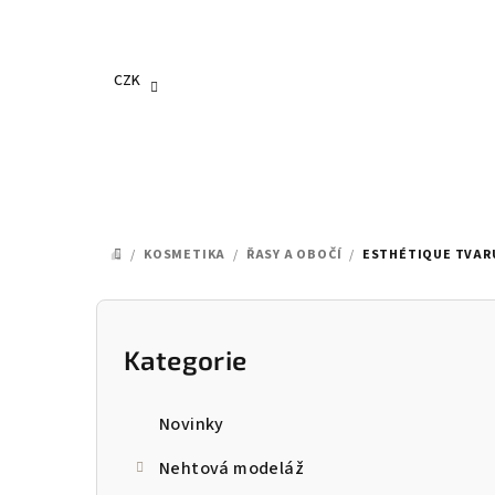
Přejít
na
obsah
CZK
/
KOSMETIKA
/
ŘASY A OBOČÍ
/
ESTHÉTIQUE TVARUJ
DOMŮ
P
o
Kategorie
Přeskočit
kategorie
s
Novinky
t
Nehtová modeláž
r