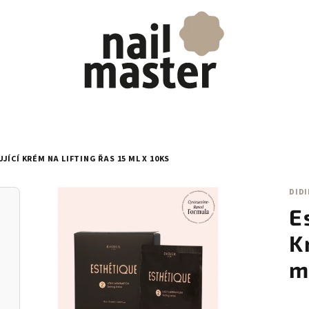
ÍCÍ KRÉM NA LIFTING ŘAS 15 ML X 10KS
DIDI
E
K
m