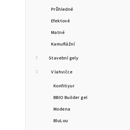
Průhledné
Efektové
Matné
Kamuflážní
Stavební gely
V lahvičce
Konfitiyur
BBIO Builder gel
Modena
BluLou