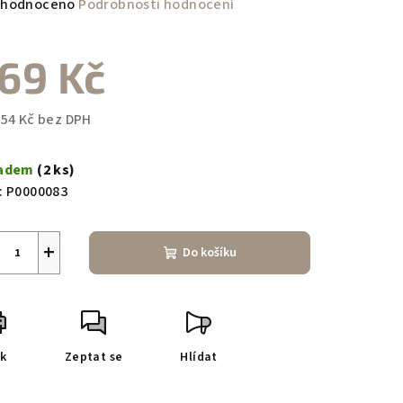
měrné
hodnoceno
Podrobnosti hodnocení
nocení
duktu
69 Kč
,54 Kč bez DPH
ná
zdiček.
a:
ladem
(2 ks)
:
P0000083
+
Do košíku
sk
Zeptat se
Hlídat