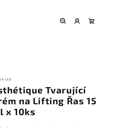
Hledat
Přihlášení
Nákupní
košík
ER LAB
sthétique Tvarující
rém na Lifting Řas 15
l x 10ks