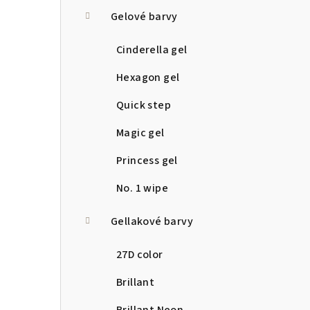
a
Gelové barvy
n
Cinderella gel
n
Hexagon gel
í
Quick step
p
Magic gel
a
Princess gel
n
No. 1 wipe
e
Gellakové barvy
l
27D color
Brillant