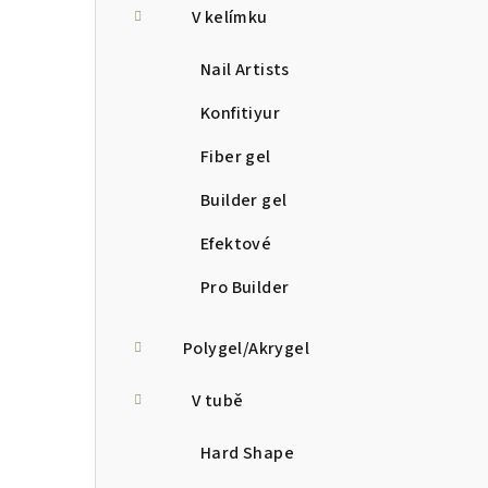
V kelímku
Nail Artists
Konfitiyur
Fiber gel
Builder gel
Efektové
Pro Builder
Polygel/Akrygel
V tubě
Hard Shape