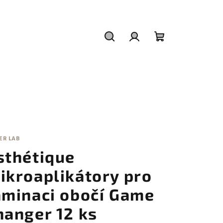
Hledat
Přihlášení
Nákupní
košík
ER LAB
sthétique
ikroaplikátory pro
aminaci obočí Game
hanger 12 ks