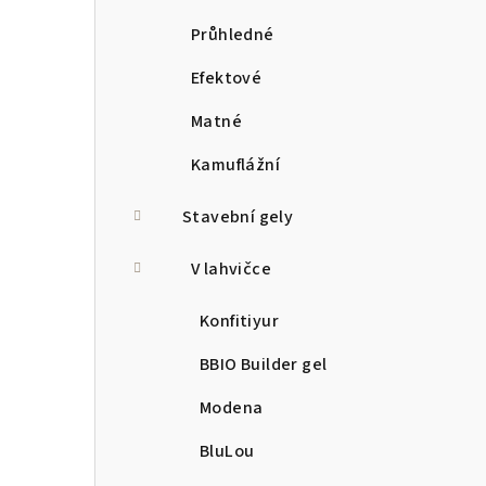
Průhledné
Efektové
Matné
Kamuflážní
Stavební gely
V lahvičce
Konfitiyur
BBIO Builder gel
Modena
BluLou