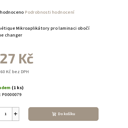
měrné
hodnoceno
Podrobnosti hodnocení
nocení
duktu
hétique Mikroaplikátory pro laminaci obočí
e changer
27 Kč
zdiček.
,60 Kč bez DPH
ná
a:
ladem
(1 ks)
:
P0000079
+
Do košíku