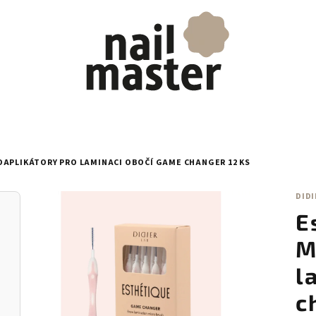
APLIKÁTORY PRO LAMINACI OBOČÍ GAME CHANGER 12 KS
DIDI
E
M
l
c