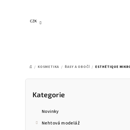
Přejít
na
obsah
CZK
/
KOSMETIKA
/
ŘASY A OBOČÍ
/
ESTHÉTIQUE MIKRO
DOMŮ
P
o
Kategorie
Přeskočit
kategorie
s
Novinky
t
Nehtová modeláž
r