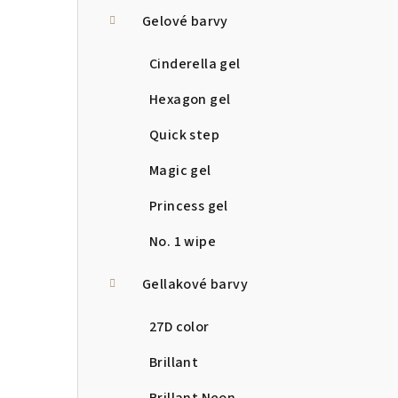
a
Gelové barvy
n
Cinderella gel
n
Hexagon gel
í
Quick step
p
Magic gel
a
Princess gel
n
No. 1 wipe
e
Gellakové barvy
l
27D color
Brillant