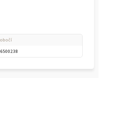
 obočí
66500238