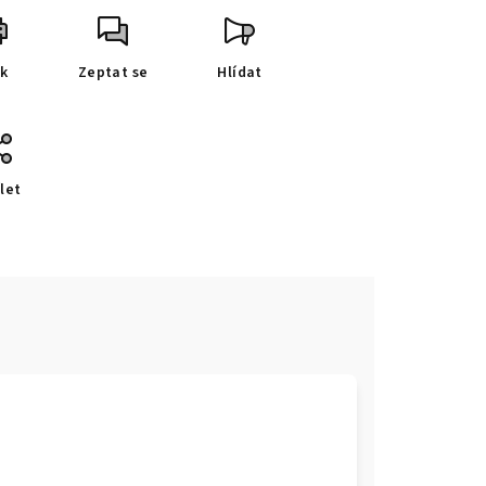
sk
Zeptat se
Hlídat
let