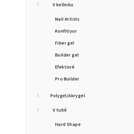
V kelímku
Nail Artists
Konfitiyur
Fiber gel
Builder gel
Efektové
Pro Builder
Polygel/Akrygel
V tubě
Hard Shape