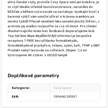
ultra-ženské styly, protože Cozy Space není jen kolekce, je
to styl! Ideální středně hustá konzistence, nezatéká do
kůžiček a během vytvrzování se nestahuje. Vynikající krytí a
barevná výdrž vám umožní užívat si krásnou manikúru po
mnoho týdnů! Přesné nanášení laku usnadní plochý štětec, v
acetonu jej snadno rozpustíte za cca 10 minut. Pro získání
dlouhotrvajícího lesku bez škrábanců doporučujeme lesk
Top Gel Non Wipe Nejdůležitější informací je bezpečná
receptura 7 FREE bez přídavku formaldehydu,
formaldehydové pryskyřice, toluen, xylen, kafr, TPHP a DBP.
Produkt nebyl testován na zvířatech. Objem: 7,3 ml
Vytvrzujeme 60-120sec v UV/LED lampě
Doplňkové parametry
Kategorie
:
Cozy space
EAN
:
5904441395587