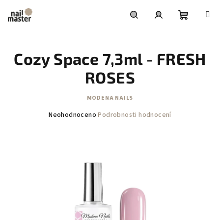
Přejít
na
obsah
Nákupní
Hledat
Přihlášení
Cozy Space 7,3ml - FRESH
košík
ROSES
MODENA NAILS
Průměrné
Neohodnoceno
Podrobnosti hodnocení
hodnocení
produktu
je
0,0
z
5
hvězdiček.