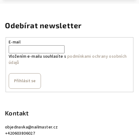
Odebírat newsletter
E-mail
Vložením e-mailu souhlasíte s
podmínkami ochrany osobních
údajů
Přihlásit se
Z
á
p
Kontakt
a
objednavka
@
nailmaster.cz
t
+420603806027