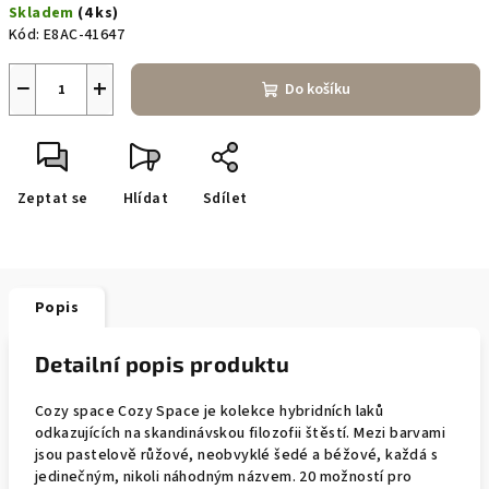
Skladem
(4 ks)
cena:
Kód:
E8AC-41647
−
+
Do košíku
Zeptat se
Hlídat
Sdílet
Popis
Detailní popis produktu
Cozy space Cozy Space je kolekce hybridních laků
odkazujících na skandinávskou filozofii štěstí. Mezi barvami
jsou pastelově růžové, neobvyklé šedé a béžové, každá s
jedinečným, nikoli náhodným názvem. 20 možností pro