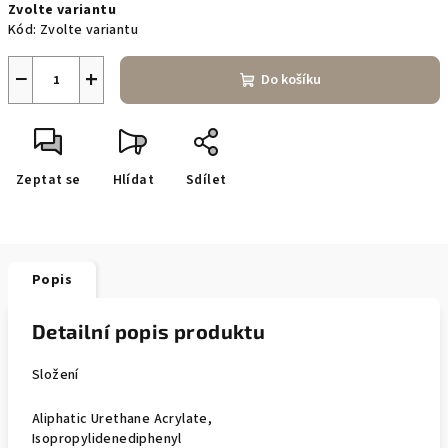
Zvolte variantu
cena:
Kód:
Zvolte variantu
−
+
Do košíku
Zeptat se
Hlídat
Sdílet
Popis
Detailní popis produktu
Složení
Aliphatic Urethane Acrylate,
Isopropylidenediphenyl