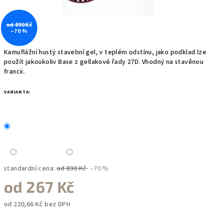
od 890 Kč
–70 %
Kamuflážní hustý stavební gel, v teplém odstínu, jako podklad lze
použít jakoukoliv Base z gellakové řady 27D. Vhodný na stavěnou
francii.
VARIANTA:
standardní cena:
od 890 Kč
–70 %
od
267 Kč
od
220,66 Kč
bez DPH
Měrná