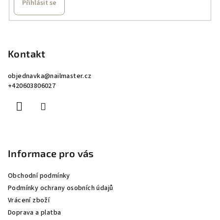
Přihlásit se
Z
á
p
Kontakt
a
objednavka
@
nailmaster.cz
t
+420603806027
í
Informace pro vás
Obchodní podmínky
Podmínky ochrany osobních údajů
Vrácení zboží
Doprava a platba