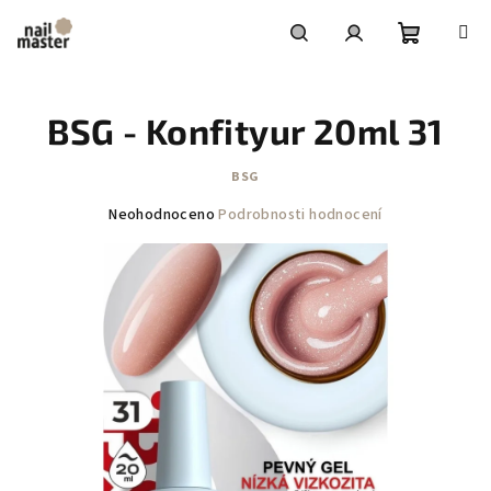
Přejít
na
obsah
Nákupní
Hledat
Přihlášení
BSG - Konfityur 20ml 31
košík
BSG
Průměrné
Neohodnoceno
Podrobnosti hodnocení
hodnocení
produktu
je
0,0
z
5
hvězdiček.