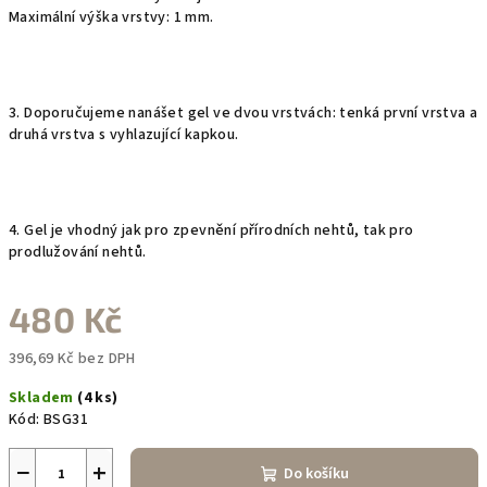
Maximální výška vrstvy: 1 mm.
3. Doporučujeme nanášet gel ve dvou vrstvách: tenká první vrstva a
druhá vrstva s vyhlazující kapkou.
4. Gel je vhodný jak pro zpevnění přírodních nehtů, tak pro
prodlužování nehtů.
480 Kč
396,69 Kč bez DPH
Měrná
Skladem
(4 ks)
cena:
Kód:
BSG31
−
+
Do košíku