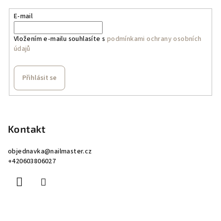
E-mail
Vložením e-mailu souhlasíte s
podmínkami ochrany osobních
údajů
Přihlásit se
Z
á
p
Kontakt
a
objednavka
@
nailmaster.cz
t
+420603806027
í