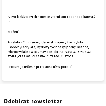
4. Pro lesklý povrch naneste vrchní top coat nebo barevný
gel
Složení:
Acrylates Copolymer, glyceryl propoxy triacrylate
,isobomyl acrylate, hydroxycyclohexyl phenyl ketone,
microcryslaline wax , may contain : CI 77891,CI 77492 ,CI
77491 ,CI 77265, CI 15850, CI 73360 ,CI 77007
Produkt je určen k profesionálnímu použití!
Odebírat newsletter