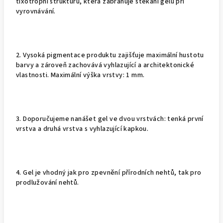
tixotropní strukturu, která zabraňuje stékání gelu při
vyrovnávání.
2. Vysoká pigmentace produktu zajišťuje maximální hustotu
barvy a zároveň zachovává vyhlazující a architektonické
vlastnosti. Maximální výška vrstvy: 1 mm.
3. Doporučujeme nanášet gel ve dvou vrstvách: tenká první
vrstva a druhá vrstva s vyhlazující kapkou.
4. Gel je vhodný jak pro zpevnění přírodních nehtů, tak pro
prodlužování nehtů.