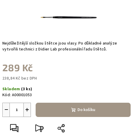
Nejdůležitější složkou štětce jsou vlasy. Po důkladné analýze
vytvořili technici z Didier Lab profesionální řadu štětců.
289 Kč
238,84 Kč bez DPH
Měrná
Skladem
(3 ks)
cena:
Kód:
A00001053
−
+
Do košíku