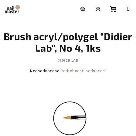
Přejít
na
obsah
Nákupní
Hledat
Přihlášení
Brush acryl/polygel "Didier
košík
Lab", No 4, 1ks
DIDIER LAB
Průměrné
Neohodnoceno
Podrobnosti hodnocení
hodnocení
produktu
je
0,0
z
5
hvězdiček.