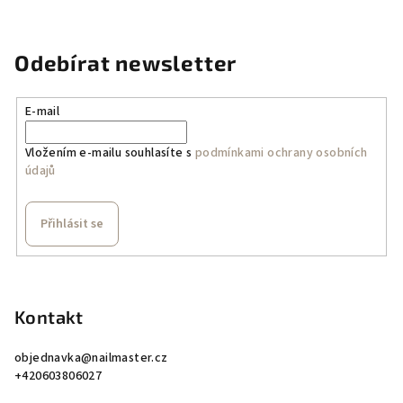
Odebírat newsletter
E-mail
Vložením e-mailu souhlasíte s
podmínkami ochrany osobních
údajů
Přihlásit se
Z
á
p
Kontakt
a
objednavka
@
nailmaster.cz
t
+420603806027
í