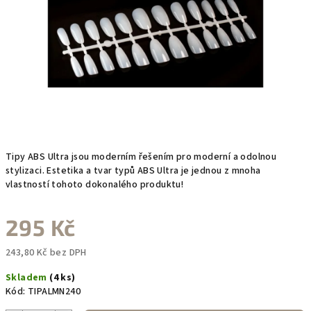
Tipy ABS Ultra jsou moderním řešením pro moderní a odolnou
stylizaci. Estetika a tvar typů ABS Ultra je jednou z mnoha
vlastností tohoto dokonalého produktu!
295 Kč
243,80 Kč bez DPH
Měrná
Skladem
(4 ks)
cena:
Kód:
TIPALMN240