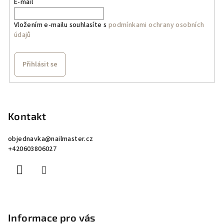
E-mail
Vložením e-mailu souhlasíte s
podmínkami ochrany osobních
údajů
Přihlásit se
Z
á
p
Kontakt
a
objednavka
@
nailmaster.cz
t
+420603806027
í
Informace pro vás