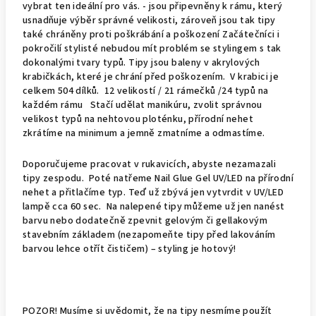
vybrat ten ideální pro vás. - jsou připevněny k rámu, který
usnadňuje výběr správné velikosti, zároveň jsou tak tipy
také chráněny proti poškrábání a poškození Začátečníci i
pokročilí stylisté nebudou mít problém se stylingem s tak
dokonalými tvary typů. Tipy jsou baleny v akrylových
krabičkách, které je chrání před poškozením. V krabici je
celkem 504 dílků. 12 velikostí / 21 rámečků /24 typů na
každém rámu Stačí udělat manikúru, zvolit správnou
velikost typů na nehtovou ploténku, přírodní nehet
zkrátíme na minimum a jemně zmatníme a odmastíme.
Doporučujeme pracovat v rukavicích, abyste nezamazali
tipy zespodu. Poté natřeme Nail Glue Gel UV/LED na přírodní
nehet a přitlačíme typ. Teď už zbývá jen vytvrdit v UV/LED
lampě cca 60 sec. Na nalepené tipy můžeme už jen nanést
barvu nebo dodatečně zpevnit gelovým či gellakovým
stavebním základem (nezapomeňte tipy před lakováním
barvou lehce otřít čističem) – styling je hotový!
POZOR! Musíme si uvědomit, že na tipy nesmíme použít