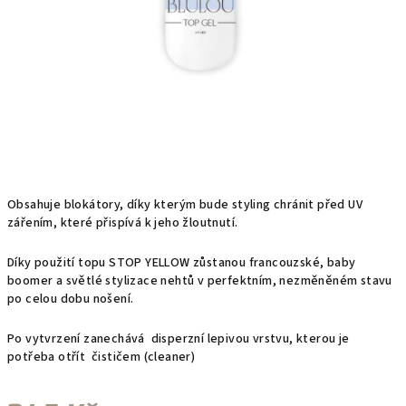
Obsahuje blokátory, díky kterým bude styling chránit před UV
zářením, které přispívá k jeho žloutnutí.
Díky použití topu STOP YELLOW zůstanou francouzské, baby
boomer a světlé stylizace nehtů v perfektním, nezměněném stavu
po celou dobu nošení.
Po vytvrzení zanechává disperzní lepivou vrstvu, kterou je
potřeba otřít čističem (cleaner)