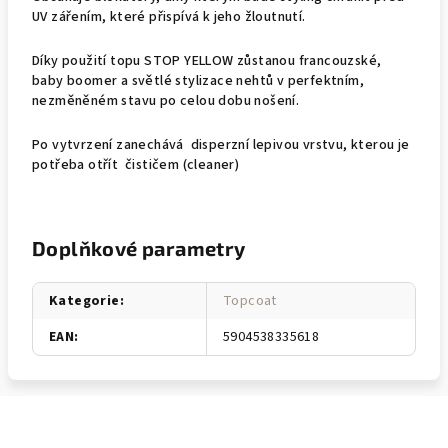
UV zářením, které přispívá k jeho žloutnutí.
Díky použití topu STOP YELLOW zůstanou francouzské,
baby boomer a světlé stylizace nehtů v perfektním,
nezměněném stavu po celou dobu nošení.
Po vytvrzení zanechává disperzní lepivou vrstvu, kterou je
potřeba otřít čističem (cleaner)
Doplňkové parametry
Kategorie
:
Topcoat
EAN
:
5904538335618