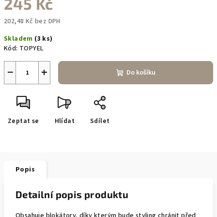
245 Kč
202,48 Kč bez DPH
Měrná
Skladem
(3 ks)
cena:
Kód:
TOPYEL
−
+
Do košíku
Zeptat se
Hlídat
Sdílet
Popis
Detailní popis produktu
Obsahuje blokátory, díky kterým bude styling chránit před