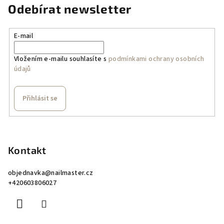
Odebírat newsletter
E-mail
Vložením e-mailu souhlasíte s
podmínkami ochrany osobních
údajů
Přihlásit se
Z
á
p
Kontakt
a
objednavka
@
nailmaster.cz
t
+420603806027
í