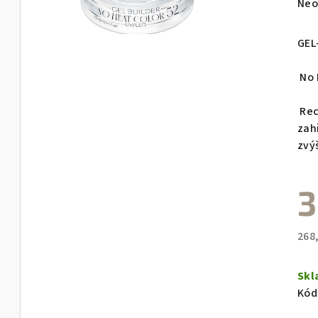
Prů
Neo
hod
pro
GEL
je
0,0
No H
z
5
Rec
hvě
zah
zvýš
3
268
Měr
cen
Sk
Kód