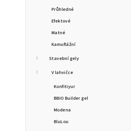
Průhledné
Efektové
Matné
Kamuflážní
Stavební gely
V lahvičce
Konfitiyur
BBIO Builder gel
Modena
BluLou