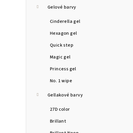
a
Gelové barvy
n
Cinderella gel
n
Hexagon gel
í
Quick step
p
Magic gel
a
Princess gel
n
No. 1 wipe
e
Gellakové barvy
l
27D color
Brillant