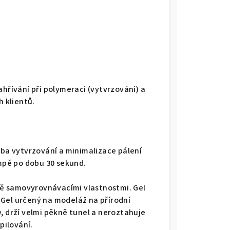
hřívání při polymeraci (vytvrzování) a
h klientů.
oba vytvrzování a minimalizace pálení
ampě po dobu 30 sekund.
rně samovyrovnávacími vlastnostmi. Gel
n. Gel určený na modeláž na přírodní
, drží velmi pěkně tunel a neroztahuje
pilování.