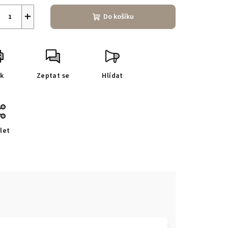
+
Do košíku
sk
Zeptat se
Hlídat
let