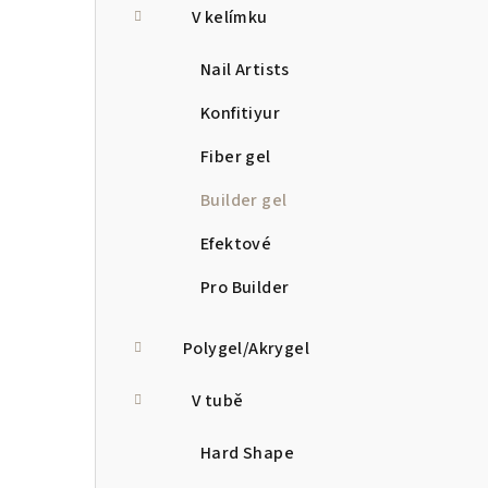
V kelímku
Nail Artists
Konfitiyur
Fiber gel
Builder gel
Efektové
Pro Builder
Polygel/Akrygel
V tubě
Hard Shape