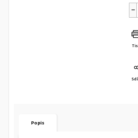
−
Ti
Sdí
Popis