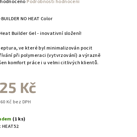
měrné
hodnoceno
Podrobnosti hodnocení
nocení
duktu
-BUILDER NO HEAT Color
eat Builder Gel - inovativní složení!
eptura, ve které byl minimalizován pocit
zdiček.
řívání při polymeraci (vytvrzování) a výrazně
en komfort práce i u velmi citlivých klientů.
25 Kč
,60 Kč bez DPH
ná
a:
ladem
(1 ks)
:
HEAT52