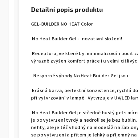
Detailní popis produktu
GEL-BUILDER NO HEAT Color
No Heat Builder Gel - inovativní složení!
Receptura, ve které byl minimalizován pocit za
výrazně zvýšen komfort práce i u velmi citlivýc
Nesporné výhody No Heat Builder Gel jsou:
krásná barva, perfektní konzistence, rychlá d
při vytvrzování v lampě. Vytvrzuje v UV/LED l
No Heat Builder Gel je středně hustý gel s mí
je po vytvrzení tvrdý a nedrolí se je bez bubli
nehty, ale je též vhodný na modeláž na šablony
se po vytvrzení a přitom je lehký a příjemný na 