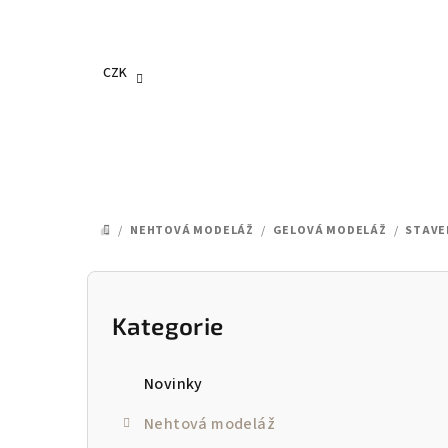
Přejít
na
obsah
CZK
/
NEHTOVÁ MODELÁŽ
/
GELOVÁ MODELÁŽ
/
STAVE
DOMŮ
P
o
Kategorie
Přeskočit
kategorie
s
Novinky
t
Nehtová modeláž
r