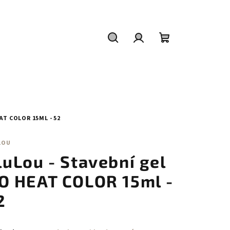
Hledat
Přihlášení
Nákupní
košík
AT COLOR 15ML - 52
LOU
luLou - Stavební gel
O HEAT COLOR 15ml -
2