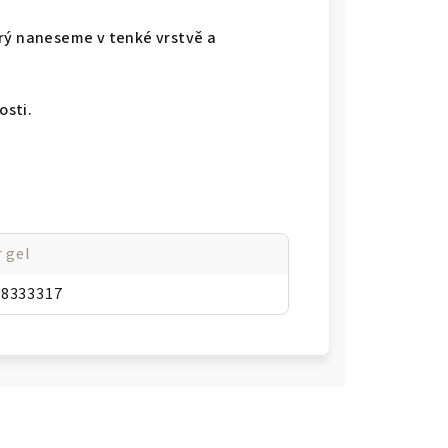
erý naneseme v tenké vrstvě a
sti.
r gel
38333317