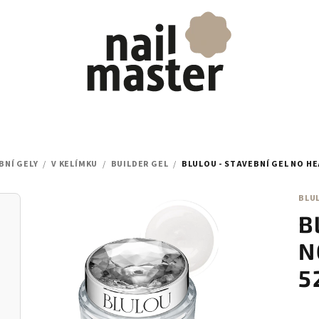
BNÍ GELY
/
V KELÍMKU
/
BUILDER GEL
/
BLULOU - STAVEBNÍ GEL NO HE
BLU
B
N
5