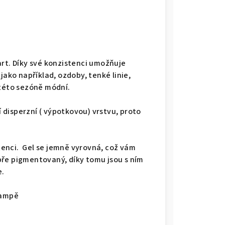
art. Díky své konzistenci umožňuje
jako například, ozdoby, tenké linie,
 této sezóně módní.
disperzní ( výpotkovou) vrstvu, proto
enci. Gel se jemně vyrovná, což vám
ře pigmentovaný, díky tomu jsou s ním
e.
lampě