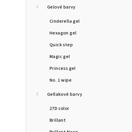
a
Gelové barvy
n
Cinderella gel
n
Hexagon gel
í
Quick step
p
Magic gel
a
Princess gel
n
No. 1 wipe
e
Gellakové barvy
l
27D color
Brillant