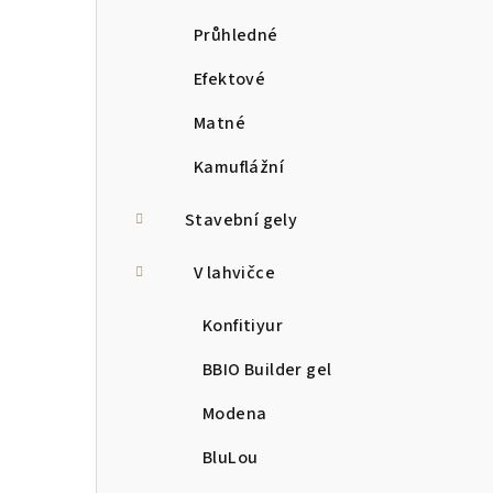
Průhledné
Efektové
Matné
Kamuflážní
Stavební gely
V lahvičce
Konfitiyur
BBIO Builder gel
Modena
BluLou