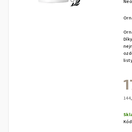
Prů
Neo
hod
pro
Orn
je
0,0
Orn
z
Dík
5
nejr
hvě
ozd
list
1
144
Měr
cen
Sk
Kód