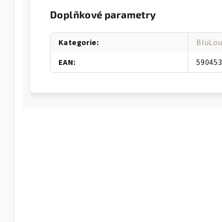
Doplňkové parametry
Kategorie
:
BluLo
EAN
:
59045