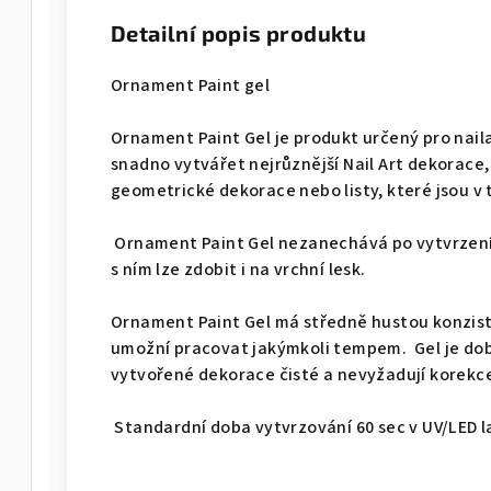
Detailní popis produktu
Ornament Paint gel
Ornament Paint Gel je produkt určený pro nail
snadno vytvářet nejrůznější Nail Art dekorace, 
geometrické dekorace nebo listy, které jsou v
Ornament Paint Gel nezanechává po vytvrzení 
s ním lze zdobit i na vrchní lesk.
Ornament Paint Gel má středně hustou konzist
umožní pracovat jakýmkoli tempem. Gel je dob
vytvořené dekorace čisté a nevyžadují korekc
Standardní doba vytvrzování 60 sec v UV/LED 