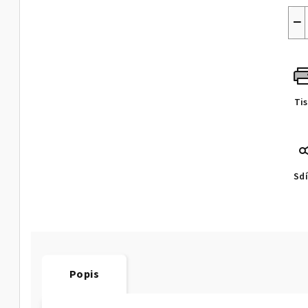
−
Ti
Sdí
Popis