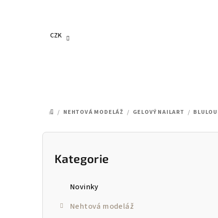
Přejít
na
obsah
CZK
/
NEHTOVÁ MODELÁŽ
/
GELOVÝ NAILART
/
BLULOU
DOMŮ
P
o
Kategorie
Přeskočit
kategorie
s
Novinky
t
Nehtová modeláž
r