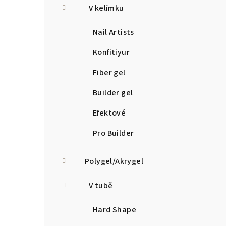
V kelímku
Nail Artists
Konfitiyur
Fiber gel
Builder gel
Efektové
Pro Builder
Polygel/Akrygel
V tubě
Hard Shape