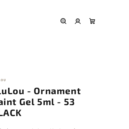
Hledat
Přihlášení
Nákupní
košík
LOU
luLou - Ornament
aint Gel 5ml - 53
LACK