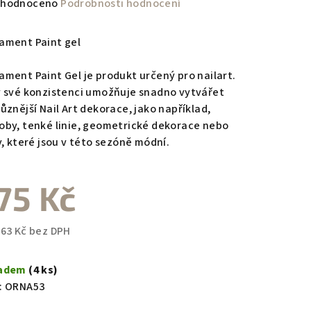
měrné
hodnoceno
Podrobnosti hodnocení
nocení
duktu
ament Paint gel
ament Paint Gel je produkt určený pro nailart.
y své konzistenci umožňuje snadno vytvářet
ůznější Nail Art dekorace, jako například,
zdiček.
oby, tenké linie, geometrické dekorace nebo
y, které jsou v této sezóně módní.
75 Kč
,63 Kč bez DPH
ná
a:
ladem
(4 ks)
:
ORNA53