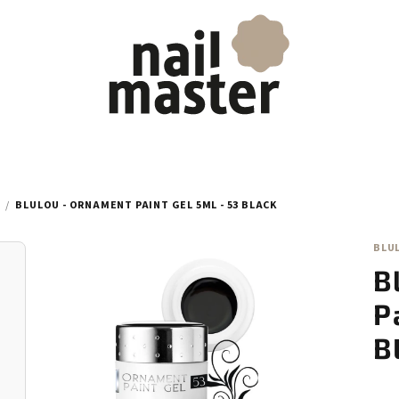
/
BLULOU - ORNAMENT PAINT GEL 5ML - 53 BLACK
BLU
B
P
B