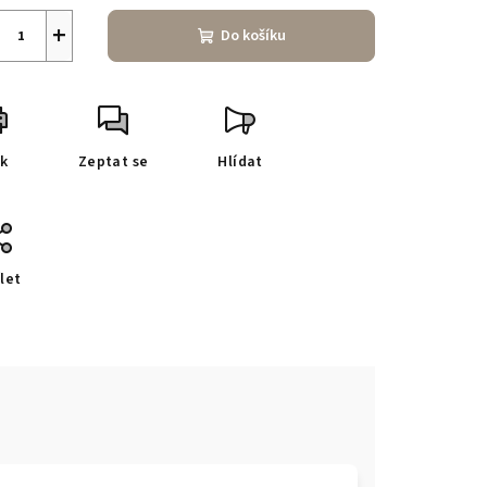
+
Do košíku
sk
Zeptat se
Hlídat
let