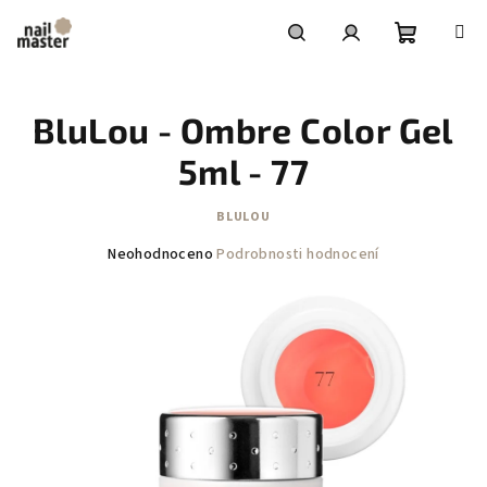
Přejít
na
obsah
Nákupní
Hledat
Přihlášení
BluLou - Ombre Color Gel
košík
5ml - 77
BLULOU
Průměrné
Neohodnoceno
Podrobnosti hodnocení
hodnocení
produktu
je
0,0
z
5
hvězdiček.