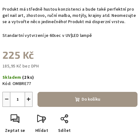
Produkt má středně hustou konzistenci a bude také perfektní pro
gel nail art, zhostovo, ruční malba, motýly, krajiny atd. Neomezujte
se a vytvořte něco jedinečného! Produkt má disperzní vrstvu.
Standartní vytvrzení je 60sec v UV|LED lampě
225 Kč
185,95 Kč bez DPH
Měrná
Skladem
(2 ks)
cena:
Kód:
OMBRE77
−
+
Do košíku
Zeptat se
Hlídat
Sdílet