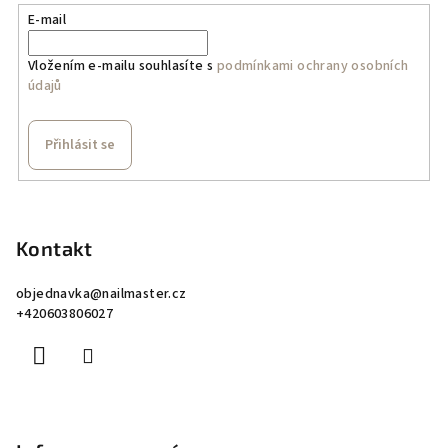
E-mail
Vložením e-mailu souhlasíte s
podmínkami ochrany osobních
údajů
Přihlásit se
Z
á
p
Kontakt
a
objednavka
@
nailmaster.cz
t
+420603806027
í