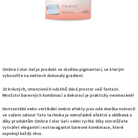
Ombre Color Gel je produkt se skvělou pigmentací, se kterým
vykouzlíte na nehtech dokonalý gradient.
20 krásných, intenzivních odstínů dává prostor vaší fantazii.
Množství barevných kombinací a dekorací je prakticky neomezené!
Horizontální nebo vertikální ombre efekty jsou ode dneška nutností
ve vašem salonu! Tato technika je mimořádně efektní a oblíbená a
díky produktům Ombre Color Gel i velmi rychlá. Díky nim můžete
vytvářet elegantní i extravagantní barevné kombinace, které
uspokojí každý vkus.