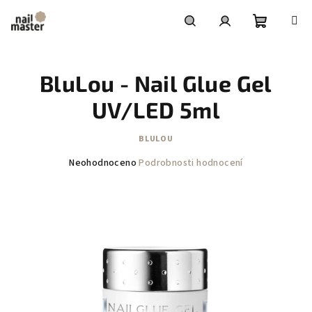
Přejít
na
obsah
Nákupní
Hledat
Přihlášení
BluLou - Nail Glue Gel
košík
UV/LED 5ml
BLULOU
Průměrné
Neohodnoceno
Podrobnosti hodnocení
hodnocení
produktu
je
0,0
z
5
hvězdiček.