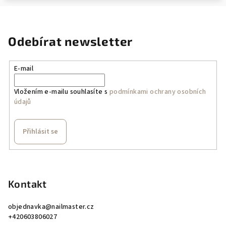
Odebírat newsletter
E-mail
Vložením e-mailu souhlasíte s
podmínkami ochrany osobních
údajů
Přihlásit se
Z
á
p
Kontakt
a
objednavka
@
nailmaster.cz
t
+420603806027