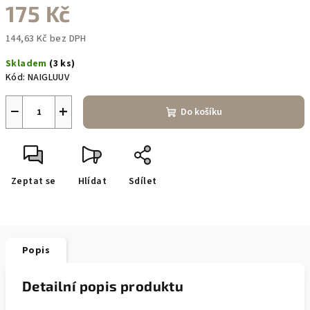
175 Kč
144,63 Kč bez DPH
Měrná
Skladem
(3 ks)
cena:
Kód:
NAIGLUUV
−
+
Do košíku
Zeptat se
Hlídat
Sdílet
Popis
Detailní popis produktu