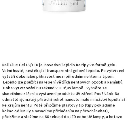
Nail Glue Gel UV/LED je inovativní lepidlo na tipy ve formě gelu.
Velmi husté, nestékající transparentní gelové lepidlo. Po vytvrzení
vytváří dokonalou přilnavost mezi přírodním nehtem a tipem.
Lepidlo lze použít i na lepení větších nehtových ozdob a kamínků.
Doba vytvrzování 60 sekund v LED\UV lampě. Vyhněte se
slunečnímu záření a vystavení produktu UV záření. Používání: Na
odmaštěný, matný přírodní nehet naneste malé množství lepidla až
ke krajům nehtu Poté přiložíme plastový tip (tipy pokládáme
kolmo od lunuly a nasadíme přitlačením na přírodní nehet),
přidržíme a vložíme na 60 sekund do LED nebo UV lampy, a hotovo