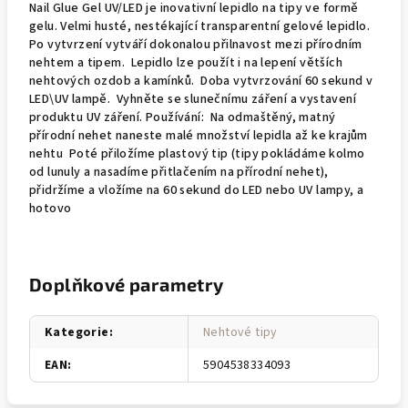
Nail Glue Gel UV/LED je inovativní lepidlo na tipy ve formě
gelu. Velmi husté, nestékající transparentní gelové lepidlo.
Po vytvrzení vytváří dokonalou přilnavost mezi přírodním
nehtem a tipem. Lepidlo lze použít i na lepení větších
nehtových ozdob a kamínků. Doba vytvrzování 60 sekund v
LED\UV lampě. Vyhněte se slunečnímu záření a vystavení
produktu UV záření. Používání: Na odmaštěný, matný
přírodní nehet naneste malé množství lepidla až ke krajům
nehtu Poté přiložíme plastový tip (tipy pokládáme kolmo
od lunuly a nasadíme přitlačením na přírodní nehet),
přidržíme a vložíme na 60 sekund do LED nebo UV lampy, a
hotovo
Doplňkové parametry
Kategorie
:
Nehtové tipy
EAN
:
5904538334093