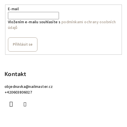
E-mail
Vložením e-mailu souhlasíte s
podmínkami ochrany osobních
údajů
Přihlásit se
Z
á
p
Kontakt
a
objednavka
@
nailmaster.cz
t
+420603806027
í