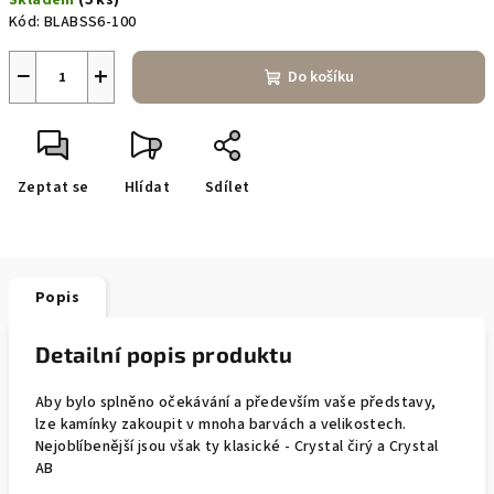
Skladem
(5 ks)
cena:
Kód:
BLABSS6-100
−
+
Do košíku
Zeptat se
Hlídat
Sdílet
Popis
Detailní popis produktu
Aby bylo splněno očekávání a především vaše představy,
lze kamínky zakoupit v mnoha barvách a velikostech.
Nejoblíbenější jsou však ty klasické - Crystal čirý a Crystal
AB