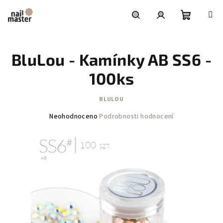
Přejít
na
obsah
Nákupní
Hledat
Přihlášení
BluLou - Kamínky AB SS6 -
košík
100ks
BLULOU
Průměrné
Neohodnoceno
Podrobnosti hodnocení
hodnocení
produktu
je
0,0
z
5
hvězdiček.