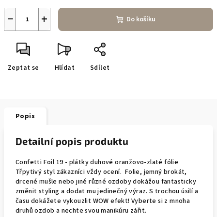
−
+
Do košíku
Zeptat se
Hlídat
Sdílet
Popis
Detailní popis produktu
Confetti Foil 19 - plátky duhové oranžovo-zlaté fólie
Třpytivý styl zákazníci vždy ocení. Folie, jemný brokát,
drcené mušle nebo jiné různé ozdoby dokážou fantasticky
změnit styling a dodat mu jedinečný výraz. S trochou úsilí a
času dokážete vykouzlit WOW efekt! Vyberte si z mnoha
druhů ozdob a nechte svou manikúru zářit.