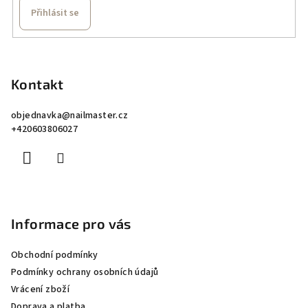
Přihlásit se
Z
á
p
Kontakt
a
objednavka
@
nailmaster.cz
t
+420603806027
í
Informace pro vás
Obchodní podmínky
Podmínky ochrany osobních údajů
Vrácení zboží
Doprava a platba