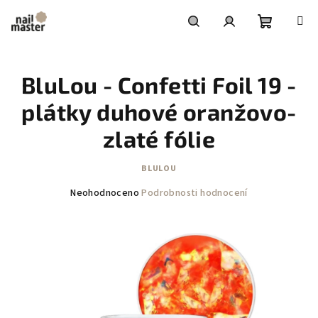
Přejít
na
obsah
Nákupní
Hledat
Přihlášení
BluLou - Confetti Foil 19 -
košík
plátky duhové oranžovo-
zlaté fólie
BLULOU
Průměrné
Neohodnoceno
Podrobnosti hodnocení
hodnocení
produktu
je
0,0
z
5
hvězdiček.