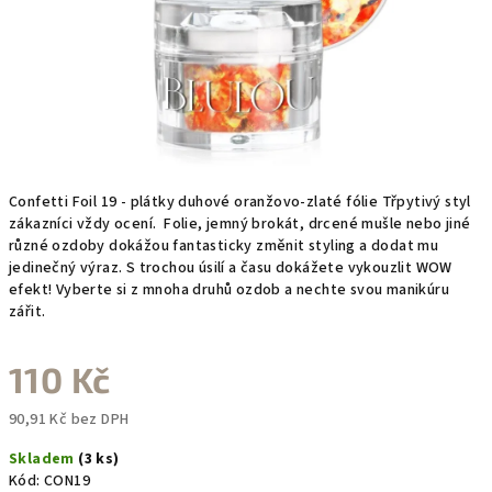
Confetti Foil 19 - plátky duhové oranžovo-zlaté fólie Třpytivý styl
zákazníci vždy ocení. Folie, jemný brokát, drcené mušle nebo jiné
různé ozdoby dokážou fantasticky změnit styling a dodat mu
jedinečný výraz. S trochou úsilí a času dokážete vykouzlit WOW
efekt! Vyberte si z mnoha druhů ozdob a nechte svou manikúru
zářit.
110 Kč
90,91 Kč bez DPH
Měrná
Skladem
(3 ks)
cena:
Kód:
CON19