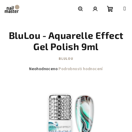
Přejít
na
obsah
Nákupní
Hledat
Přihlášení
BluLou - Aquarelle Effect
košík
Gel Polish 9ml
BLULOU
Průměrné
Neohodnoceno
Podrobnosti hodnocení
hodnocení
produktu
je
0,0
z
5
hvězdiček.