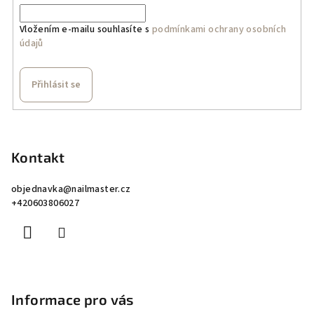
Vložením e-mailu souhlasíte s
podmínkami ochrany osobních
údajů
Přihlásit se
Z
á
p
Kontakt
a
objednavka
@
nailmaster.cz
t
+420603806027
í
Informace pro vás