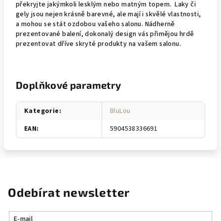
překryjte jakýmkoli lesklým nebo matným topem. Laky či
gely jsou nejen krásně barevné, ale mají i skvělé vlastnosti,
a mohou se stát ozdobou vašeho salonu. Nádherně
prezentované balení, dokonalý design vás přimějou hrdě
prezentovat dříve skryté produkty na vašem salonu.
Doplňkové parametry
Kategorie
:
BluLou
EAN
:
5904538336691
Odebírat newsletter
E-mail