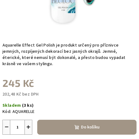
Aquarelle Effect Gel Polish je produkt určený pro příznivce
jemných, rozpíjených dekorací bez jasných okrajů. Jemné,
éterické, které nemusí být dokonalé, a přesto budou vypadat
krásně ve vašem stylingu.
245 Kč
202,48 Kč bez DPH
Měrná
Skladem
(3 ks)
cena:
Kód:
AQUARELLE
−
+
Do košíku