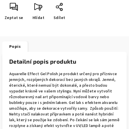
Zeptat se
Hlídat
Sdílet
Popis
Detailní popis produktu
Aquarelle Effect Gel Polish je produkt určený pro příznivce
jemných, rozpíjených dekorací bez jasných okrajů. Jemné,
éterické, které nemusí být dokonalé, a přesto budou
vypadat krásně ve vašem stylingu. Nyní můžete vytvořit
různobarevný nail art připomínající vodové barvy nebo
bublinky pouze i s jedním lakem. Gel lak s efektem akvarelu
umožňuje, aby se dekorace vytvořily samy. Způsob použití:
Nehty stačí nalakovat přípravkem a poté nanést hybridní
lak, který se použije ke zdobení. Po čekání se lak sám jemně
rozplyne a získaný efekt vytvrďte v UV/LED lampě a poté